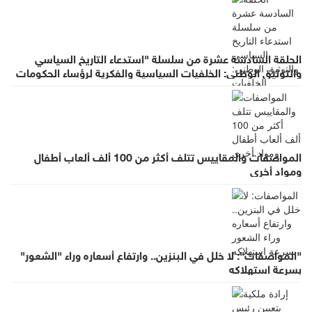
الحلقة السادسة عشرة من سلسلة "استدعاء التاريخ السياسي
والتوثيق الوطني: الخلفيات السياسية والفكرية لرؤساء الحكومات
في عهد الملك الحسين بن طلال (١٩٥٣- ١٩٩٩)"
المواصفات والمقاييس تتلف أكثر من 100 ألف ألعاب أطفال
ومواد أخرى
"المواصفات": لا خلل في البنزين.. وارتفاع أسعاره وراء "الشعور"
بسرعة استهلاكه