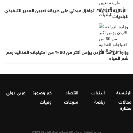
"الإدارية النيابية": توافق مبدئي على طريقة تعيين المدير التنفيذي
للبلديات
وزارة الزراعة: الأردن يؤمن أكثر من 60% من احتياجاته الغذائية رغم
شح المياه
الرئيسية
أردنيات
اقتصاد
خبر وصورة
عربي دولي
مقالات
رياضة
منوعات
وفيات
مختارة
جميع الحقوق محفوظة لموقع أخبار البلد © 2023