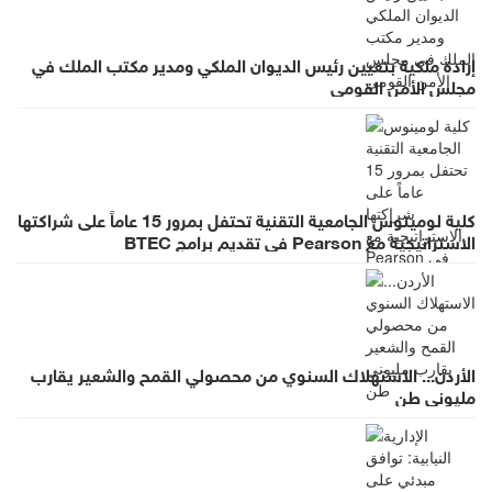
إرادة ملكية بتعيين رئيس الديوان الملكي ومدير مكتب الملك في
مجلس الأمن القومي
كلية لومينوس الجامعية التقنية تحتفل بمرور 15 عاماً على شراكتها
الاستراتيجية مع Pearson في تقديم برامج BTEC
الأردن... الاستهلاك السنوي من محصولي القمح والشعير يقارب
مليوني طن