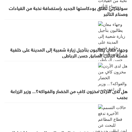
سوليدرتي تطلق بودكاستها الجديد بإستضافة نخبة من القيادات
وصناع التأثير
وجهاء معان يطالبون بتأجيل زيارة شعبية إلى المدينة على خلفية
قضية النائب السابق حسن الرياطي
هل لدى الأردن مخزون كافٍ من الخضار والفواكه؟... وزير الزراعة
يجيب