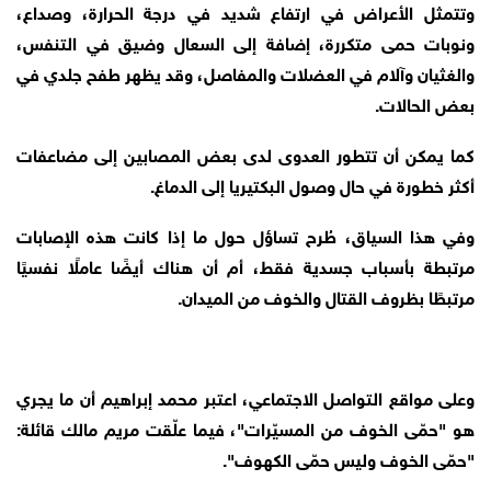
وتتمثل الأعراض في ارتفاع شديد في درجة الحرارة، وصداع،
ونوبات حمى متكررة، إضافة إلى السعال وضيق في التنفس،
والغثيان وآلام في العضلات والمفاصل، وقد يظهر طفح جلدي في
بعض الحالات.
كما يمكن أن تتطور العدوى لدى بعض المصابين إلى مضاعفات
أكثر خطورة في حال وصول البكتيريا إلى الدماغ.
وفي هذا السياق، طُرح تساؤل حول ما إذا كانت هذه الإصابات
مرتبطة بأسباب جسدية فقط، أم أن هناك أيضًا عاملًا نفسيًا
مرتبطًا بظروف القتال والخوف من الميدان.
وعلى مواقع التواصل الاجتماعي، اعتبر محمد إبراهيم أن ما يجري
هو "حمّى الخوف من المسيّرات"، فيما علّقت مريم مالك قائلة:
"حمّى الخوف وليس حمّى الكهوف".