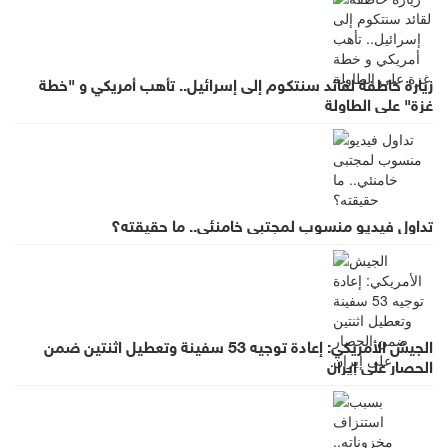
زيارة خاطفة لقائد سنتكوم إلى إسرائيل.. تأهب أمريكي و "خطة
غزة" على الطاولة
تداول فيديو منسوب لمجتبى خامنئي.. ما حقيقته؟
الجيش الأمريكي: إعادة توجيه 53 سفينة وتعطيل اثنتين ضمن
الحصار على إيران