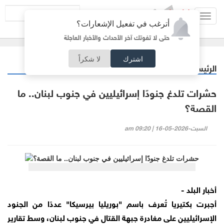
Toggl
أترغب في تفعيل الإشعارات؟
navig
حتى لا تفوتك آخر الأحداث والأخبار العاجلة
اشترك
لا شكراً
الرئيسية
عربي دولي
/
حشرات تلدغ جنودًا إسرائيليين في جنوب لبنان.. ما
القصة؟
السبت-2026-05-16 | 09:20 am
أخبار البلد -
أجبرت بكتيريا تُعرف باسم "بوريليا بيرسيكا" عددًا من الجنود
الإسرائيليين على مغادرة جبهة القتال في جنوب لبنان، وسط تقارير