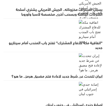
بسبب استنزاف مخزوناته.. الجيش الأمريكي يشتري أسلحة
الشركات الخاصة ويسحب أخرى مخصصة لآسيا وأوروبا
"اتفاقية مكة للدفاع المشترك" تفتح باب المندب أمام سيناريو
جديد
إيران تتحدث عن شرط جديد لإعادة فتح مضيق هرمز.. ما هو؟
إصابة جندي إسرائيلي في جنوب لبنان