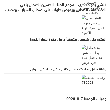
كلشي بدو مصاري ...مجمع الملك الحسين للاعمال يلغي
الاصطفاف المجاني ويفرض خاوات على اصحاب السيارت وغضب
واسع لقرار يطرد الاستثمار
العثور على شخص متوفياً داخل حفرة بلواء الكورة
وفاة طفل بحادث دهس خلال حفل حناء في جرش
وفيات الجمعة 7-8-2026