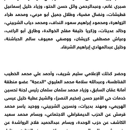
صبري غانم، وعبدالرحمن وائل حسن الحتو، وزياد خليل إسماعيل
قطيشات، ونضال مضية، وطلال جميل أبو مرعي، ومحمد طراد
الزواهرة، ومحمود إبراهيم سعود النداف، ومحمد دياب الشربيني،
وخالد عدينات، وزكريا خليفة مفلح الخوالدة، وطارق أبو الراغب،
وعياش مصطفى كريشان، ووصفي معيوف سالم الحباشنة،
وخليل عبدالمهادي إبراهيم الشرفاء.
وحضر كذلك الإعلامي سليم شريف، وأحمد علي محمد الخطيب
الفناطسة، وعبدالله سلامة محمد العليوي "الدعجة” عضو منطقة
أمانة عمّان السابق، وزياد محمد سلمان سلمان رئيس لجنة تحسين
خدمات حي الأمير حسن (مخيم النصر)، والشيخ عطية خليل عيسى
الهريمي، ومهند بديرات، ونسرين الشربيني، ووحيد ياسر محمد
قرمش عن الحزب الديمقراطي الاجتماعي، وبسام محمد سعيد
الكاشف عن حزب الوحدة، وبسام عبدالحميد فلاح الرواشدة عن
حزب حشد، وطاهر العمرو عن حزب حياة، ويوسف الغزاوي، وخليل