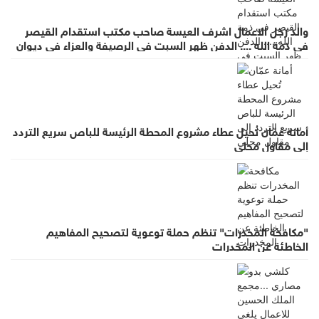
والد رجل الاعمال اشرف العيسة صاحب مكتب استقدام القيصر
في ذمة الله .... الدفن ظهر السبت في الرصيفة والعزاء في ديوان
صانور بحي الرشيد
أمانة عمّان تُحيل عطاء مشروع المحطة الرئيسة للباص سريع التردد
إلى مقاول محلي
"مكافحة المخدرات" تنظم حملة توعوية لتصحيح المفاهيم
الخاطئة عن المخدرات