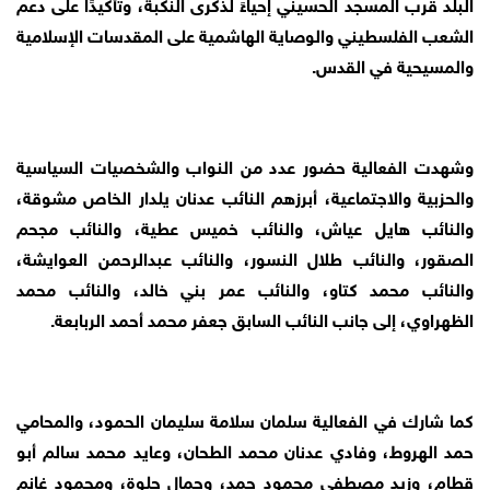
البلد قرب المسجد الحسيني إحياءً لذكرى النكبة، وتأكيدًا على دعم
الشعب الفلسطيني والوصاية الهاشمية على المقدسات الإسلامية
والمسيحية في القدس.
وشهدت الفعالية حضور عدد من النواب والشخصيات السياسية
والحزبية والاجتماعية، أبرزهم النائب عدنان يلدار الخاص مشوقة،
والنائب هايل عياش، والنائب خميس عطية، والنائب مجحم
الصقور، والنائب طلال النسور، والنائب عبدالرحمن العوايشة،
والنائب محمد كتاو، والنائب عمر بني خالد، والنائب محمد
الظهراوي، إلى جانب النائب السابق جعفر محمد أحمد الربابعة.
كما شارك في الفعالية سلمان سلامة سليمان الحمود، والمحامي
حمد الهروط، وفادي عدنان محمد الطحان، وعايد محمد سالم أبو
قطام، وزيد مصطفى محمود حمد، وجمال حلوة، ومحمود غانم