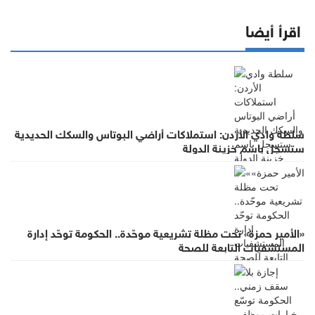
اقرأ أيضا
سلطة وادي الأردن: استملاكات أراضي البوتاس والسكك الحديدية
ستسجل باسم خزينة الدولة
«الأمير حمزة» تحت مظلة تشريعية موحّدة.. الحكومة توحّد إدارة
المستشفيات التابعة للصحة