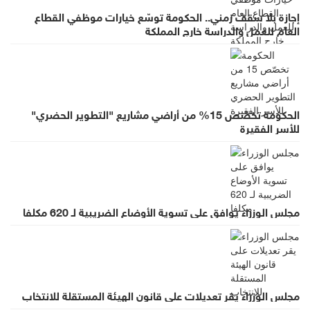
إجازة بلا سقف زمني.. الحكومة توسّع خيارات موظفي القطاع
العام للعمل والدراسة خارج المملكة
الحكومة تخصّص 15% من أراضي مشاريع "التطوير الحضري"
للأسر الفقيرة
مجلس الوزراء يوافق على تسوية الأوضاع الضريبية لـ 620 مكلفا
مجلس الوزراء يقر تعديلات على قانون الهيئة المستقلة للانتخاب