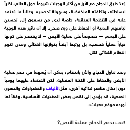
يُعدّ طبق الدجاج مع الأرز من أكثر الوجبات شيوعاً حول العالم، نظراً
لبساطته، وتكلفته المنخفضة، وسهولة تحضيره. وغالباً ما يُعتمد
عليه في الأنظمة الغذائية، خاصة لدى من يسعون إلى تحسين
لياقتهم البدنية أو الحفاظ على وزن صحي. إلا أن تأثير هذه الوجبة
على الجسم — خصوصاً على عملية الأيض — لا يقتصر على كونها
خياراً عملياً فحسب، بل يرتبط أيضاً بتوازنها الغذائي ومدى تنوع
النظام الغذائي ككل.
وعند تناول الدجاج والأرز بانتظام، يمكن أن يُسهما في دعم عملية
الأيض والحفاظ على الكتلة العضلية. لكن الاعتماد عليهما يومياً
دون إدخال عناصر غذائية أخرى، مثل
الألياف
والخضراوات والدهون
الصحية، قد يؤدي إلى نقص بعض المغذيات الأساسية، وفقاً لما
أورده موقع «هيلث».
كيف يدعم الدجاج عملية الأيض؟