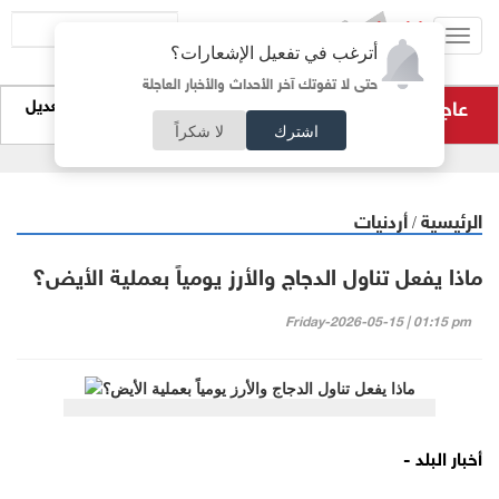
Toggl
أترغب في تفعيل الإشعارات؟
navig
حتى لا تفوتك آخر الأحداث والأخبار العاجلة
عاجل
التربية تحذر من صفحات وهمية على "تيليغرام" لتعديل
نتائج التوجيهي
اشترك
لا شكراً
الرئيسية
أردنيات
/
ماذا يفعل تناول الدجاج والأرز يومياً بعملية الأيض؟
Friday-2026-05-15 | 01:15 pm
أخبار البلد -