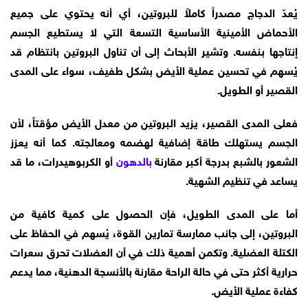
يُعدّ الدجاج مصدراً كاملاً للبروتين، أي أنه يحتوي على جميع
الأحماض الأمينية الأساسية التسعة التي لا يستطيع الجسم
إنتاجها بنفسه. وتشير الأبحاث إلى أن تناول البروتين بانتظام قد
يُسهم في تحسين عملية الأيض بشكل طفيف، سواء على المدى
القصير أو الطويل.
فعلى المدى القصير، يزيد البروتين من معدل الأيض مؤقتاً، لأن
الجسم يستهلك طاقة إضافية لهضمه ومعالجته. كما أنه يعزز
الشعور بالشبع بدرجة أكبر مقارنة
بالدهون
أو الكربوهيدرات، ما قد
يساعد في تنظيم الشهية.
أما على المدى الطويل، فإن الحصول على كمية كافية من
البروتين، إلى جانب ممارسة تمارين القوة، يُسهم في الحفاظ على
الكتلة العضلية. وتكمن أهمية ذلك في أن العضلات تحرق سعرات
حرارية أكثر حتى في حالة الراحة مقارنة بالأنسجة الدهنية، مما يدعم
كفاءة عملية الأيض.