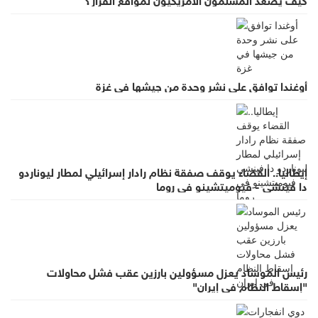
أوغندا توافق على نشر وحدة من جيشها في غزة
إيطاليا.. القضاء يوقف صفقة نظام رادار إسرائيلي لمطار ليوناردو
دا فينشي - فيوميتشينو في روما
رئيس الموساد يعزل مسؤولين بارزين عقب فشل محاولات
"إسقاط النظام في إيران"