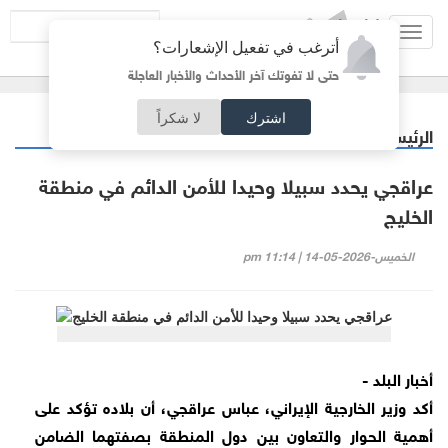
Toggl
أترغب في تفعيل الإشعارات؟
navig
حتى لا تفوتك آخر الأحداث والأخبار العاجلة
اشترك
لا شكراً
الرئيسية
عربي دولي
/
عراقجي يحدد سبيلا وحيدا للأمن الدائم في منطقة
الخليج
الخميس-2026-05-14 | 11:14 pm
أخبار البلد -
أكد وزير الخارجية الإيراني، عباس عراقجي، أن بلاده تؤكد على
أهمية الحوار والتعاون بين دول المنطقة بصفتهما الضامن