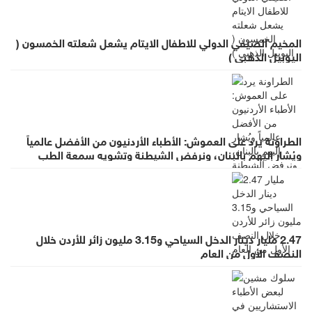
المخيم الصيفي الدولي للاطفال الايتام يشعل شعلته الخمسون (
اليوبيل الذهبي )
الطراونة يرد على العموش: الأطباء الأردنيون من الأفضل عالمياً
ويُشار إليهم بالبنان، ونرفض الشيطنة وتشويه سمعة الطب
بالعموميات
2.47 مليار دينار الدخل السياحي و3.15 مليون زائر للأردن خلال
النصف الأول من العام