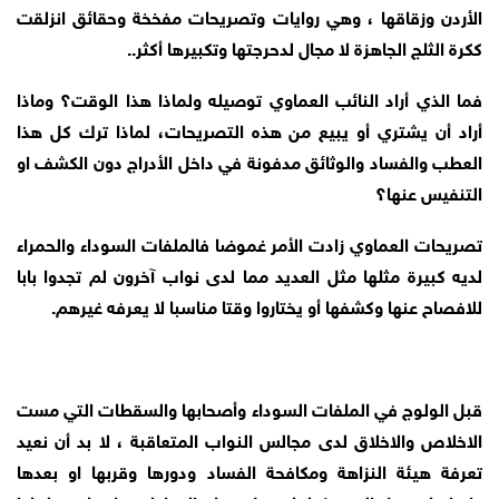
الأردن وزقاقها ، وهي روايات وتصريحات مفخخة وحقائق انزلقت
ككرة الثلج الجاهزة لا مجال لدحرجتها وتكبيرها أكثر..
فما الذي أراد النائب العماوي توصيله ولماذا هذا الوقت؟ وماذا
أراد أن يشتري أو يبيع من هذه التصريحات، لماذا ترك كل هذا
العطب والفساد والوثائق مدفونة في داخل الأدراج دون الكشف او
التنفيس عنها؟
تصريحات العماوي زادت الأمر غموضا فالملفات السوداء والحمراء
لديه كبيرة مثلها مثل العديد مما لدى نواب آخرون لم تجدوا بابا
للافصاح عنها وكشفها أو يختاروا وقتا مناسبا لا يعرفه غيرهم.
قبل الولوج في الملفات السوداء وأصحابها والسقطات التي مست
الاخلاص والاخلاق لدى مجالس النواب المتعاقبة ، لا بد أن نعيد
تعرفة هيئة النزاهة ومكافحة الفساد ودورها وقربها او بعدها