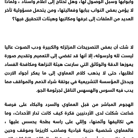
وابوابها وسبل الوصول لها، وهل تحتاج إلى اعلام واسناد ، ولماذا
لا يؤمن بعض النواب ببابها وفعاليتها، ومن يتحمل مسؤولية تأخر
العديد من الملفات إلى غرفها ومكاتبها وهيئات التحقيق فيها؟
لا شك أن بعض التصريحات المزلزله والكبيرة ودب الصوت عاليا
ليست لله ولرسوله، إلا أنها قد تفضي إلى التعميم وتقديم صورة
يعوزها الدقة والوثائق التي سارعت هيئة النزاهة ومكافحة الفساد
لطلبها، حتى لا يذهب كلام العماوي إلى ما يعكر أجواء الاردن
ويدخل المؤسسة التشريعية في بوتقة شراء الذمم والمواقف مما
يدب فيه السوس والهسهس الناقل لجرثومة الجو.
الهجوم المباشر من قبل العماوي والسرد والبكاء على فرصة
ضاعت شكلت لدى الأردنيين فكرة كيف كانت تدار الأحداث، وما
هي تكاليفها وأثمنها، وإللي على راسه بطحة يحسس عليها ،
فالعماوي شخصية حزبية قيادية وصاحب كاريزما وموقف وحين
تحدث فإنه يعرف أن جهات عديدة ستطلب الوثائق والاثباتات التي