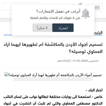
Toggl
أترغب في تفعيل الإشعارات؟
navig
حتى لا تفوتك آخر الأحداث والأخبار العاجلة
اشترك
لا شكراً
الرئيسية
أردنيات
/
تسميم أجواء الأردن بالمكاشفة أم تطهيرها ايهما أراد
العماوي توصيله؟
الخميس-2026-05-14 | 03:25 pm
أخبار البلد -
خاص - استمعنا الى روايات مختلفة ابطالها نواب على لسان النائب
الدكتور مصطفى العماوي والتي لم تلبث أن انتشرت في أجواء