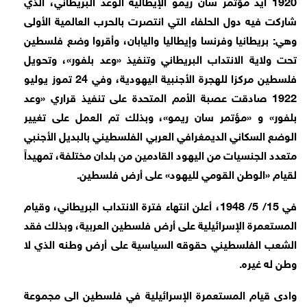
1920 ايد مؤتمر سان ريمو الإيطالية الوعد البريطاني، الذي
شاركت فيه دول الحلفاء التي انتصرت بالحرب العالمية الأولى
وهي: بريطانيا وفرنسا وإيطاليا واليابان، وأقروا وضع فلسطين
تحت ولاية الانتداب البريطاني وتنفيذ «وعد بلفور»، وتحويل
فلسطين مركزا للهجرة الأجنبية اليهودية، وفي 24 تموز يوليو
1922 صادقت عصبة الأمم المتحدة على تنفيذ قراري «وعد
بلفور» و «مؤتمر سان ريمو»، وبذلك تم العمل على تغيير
الوضع السكاني الديمغرافي العربي الفلسطيني بالبديل الأجنبي
متعدد الجنسيات من اليهود القادمين من بلدان مختلفة، تمهيداً
لقيام «الوطن القومي لليهود» على أرض فلسطين.
في 15/ 5/ 1948، أعلن انتهاء فترة الانتداب البريطاني، وقيام
المستعمرة الإسرائيلية على أرض فلسطين العربية، وبذلك فقد
الشعب الفلسطيني حقوقه السياسية على أرض وطنه الذي لا
وطن له غيره.
وادى قيام المستعمرة الإسرائيلية في فلسطين الى مجموعة