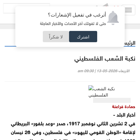
Toggl
أترغب في تفعيل الإشعارات؟
navig
حتى لا تفوتك آخر الأحداث والأخبار العاجلة
اشترك
لا شكراً
الرئيسية
مقالات مختارة
/
نكبة الشعب الفلسطيني
الأربعاء-2026-05-13 | 09:30 am
حمادة فراعنة
أخبار البلد -
في 2 تشرين الثاني نوفمبر 1917، صدر «وعد بلفور» البريطاني
لإقامة «الوطن القومي لليهود» في فلسطين، وفي 26 نيسان