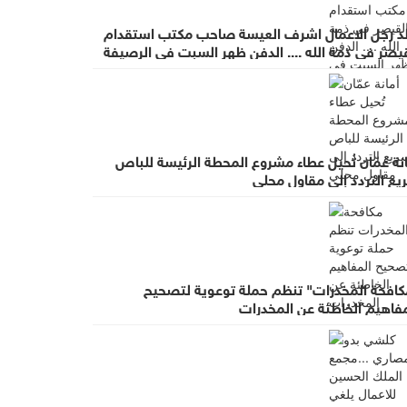
لد رجل الاعمال اشرف العيسة صاحب مكتب استقدام
يصر في ذمة الله .... الدفن ظهر السبت في الرصيفة
عزاء في ديوان صانور بحي الرشيد
نة عمّان تُحيل عطاء مشروع المحطة الرئيسة للباص
يع التردد إلى مقاول محلي
كافحة المخدرات" تنظم حملة توعوية لتصحيح
مفاهيم الخاطئة عن المخدرات