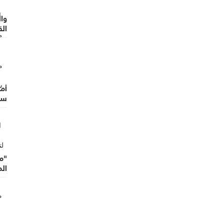
وا
الق
وال
أما
سر
"م
ال