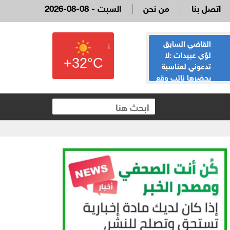
اتصل بنا
من نحن
2026-08-08 - السبت
القاضي السابق
الحياصات ينفي
لؤي عبيدات :لا
صحة انباء صدور
+32°C
تدعوني لمناسبة
نتائج الثانوية العامة
يحضرها نائب وقع
غدا الخميس
 العقارية