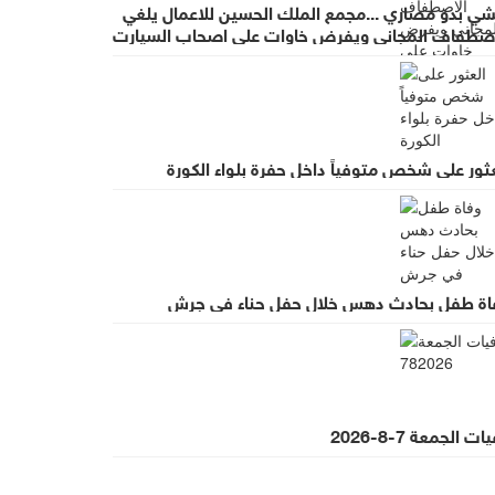
شي بدو مصاري ...مجمع الملك الحسين للاعمال يلغي
اصطفاف المجاني ويفرض خاوات على اصحاب السيارت
ضب واسع لقرار يطرد الاستثمار
ثور على شخص متوفياً داخل حفرة بلواء الكورة
اة طفل بحادث دهس خلال حفل حناء في جرش
ت الجمعة 7-8-2026