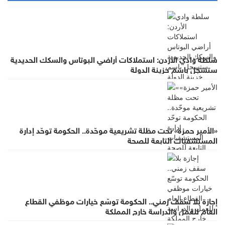
سلطة وادي الأردن: استملاكات أراضي البوتاس والسكك الحديدية
ستسجل باسم خزينة الدولة
«الأمير حمزة» تحت مظلة تشريعية موحّدة.. الحكومة توحّد إدارة
المستشفيات التابعة للصحة
إجازة بلا سقف زمني.. الحكومة توسّع خيارات موظفي القطاع
العام للعمل والدراسة خارج المملكة