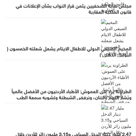
مجلس نقابة الصحفيين يثمن قرار النواب بشأن الإعلانات في
قانون الملكية العقارية
المخيم الصيفي الدولي للاطفال الايتام يشعل شعلته الخمسون (
اليوبيل الذهبي )
الطراونة يرد على العموش: الأطباء الأردنيون من الأفضل عالمياً
ويُشار إليهم بالبنان، ونرفض الشيطنة وتشويه سمعة الطب
بالعموميات
2.47 مليار دينار الدخل السياحي و3.15 مليون زائر للأردن خلال