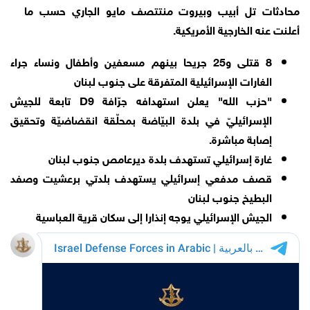
محادثات تل أبيب وبيروت منتتصف مايو الجاري حسب ما
أعلنت عنه الخارجية الأمريكية.
8 قتلى و25 جريحا بينهم مسعفين وأطفال ونساء جراء
الغارات الإسرائيلية المتفرقة على جنوب لبنان
"حزب الله" يعلن استهدافه جرّافة D9 تابعة للجيش
الإسرائيليّ في بلدة البيّاضة بمحلّقة انقضاضيّة وتحقيق
إصابة مباشرة.
غارة إسرائيلي تستهدف بلدة ديرعامص جنوب لبنان
قصف مدفعي إسرائيلي يستهدف بلدتي برعشيت وصفد
البطيخ جنوب لبنان
الجيش الإسرائيلي يوجه إنذارا إلى سكان قرية العباسية