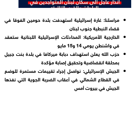
مراسلنا: غارة إسرائيلية استهدفت بلدة حومين الفوقا في
قضاء النبطية جنوب لبنان
الخارجية الأمريكية: المحادثات الإسرائيلية اللبنانية ستعقد
في واشنطن يومي 14 و15 مايو
حزب الله يعلن استهداف دبابة ميركافا في بلدة بنت جبيل
بمحلقة انقضاضية وتحقيق إصابة مؤكدة
الجيش الإسرائيلي: نواصل إجراء تقييمات مستمرة للوضع
في القطاع الشمالي في أعقاب الضربة الجوية التي نفذها
الجيش في بيروت أمس