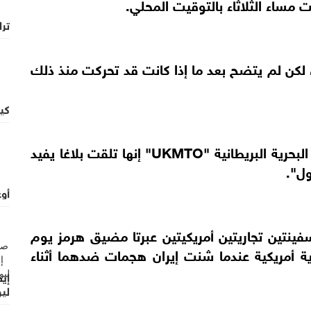
مساء الثلاثاء بالتوقيت المحلي.
ترا
، لكن لم يتضح بعد ما إذا كانت قد تحركت منذ ذلك
كي
وفي وقت سابق، قال هيئة ‌عمليات التجارة البحرية ​البريطانية "UKMTO" إنها تلقت بلاغا يفيد
ل".
أو
فينتين تجاريتين أمريكيتين عبرتا مضيق هرمز يوم
ية أمريكية عندما شنت إيران هجمات ضدهما أثناء
إيط
لي