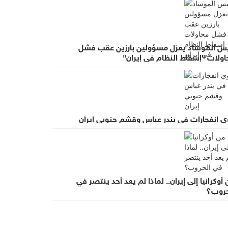
يس الموساد يعزل مسؤولين بارزين عقب فشل
اولات "إسقاط النظام في إيران"
ي انفجارات في بندر عباس وقشم جنوبي إيران
أوكرانيا إلى إيران.. لماذا لم يعد أحد ينتصر في
حروب؟