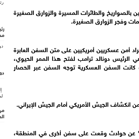
ن بالصواريخ والطائرات المسيرة والزوارق الصغيرة
ات وفجر الزوارق الصغيرة.
رئ
مح
راد أمن عسكريين أمريكيين على متن السفن العابرة
الرئيس دونالد ترامب لفتح هذا الممر الحيوي،
كانت السفن العسكرية توجه السفن عبر الحصار
دو
ن انكشاف الجيش الأمريكي أمام الجيش الإيراني.
من 
ال
منذ يوم الأحد، أبلغت منظمة "UKMTO" عن حوادث وقعت على سفن أخرى في المنطقة،