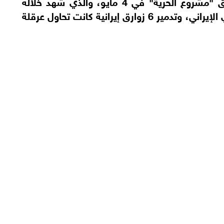
ويأتي هذا الإعلان بعد أيام قليلة من إطلاق "مشروع الحرية" في 4 مايو، والذي شهد خلاله
الجيش الأمريكي اشتباكات مع الحرس الثوري الإيراني، وتدمير 6 زوارق إيرانية كانت تحاول عرقلة