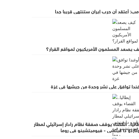
مب: أعتقد أن حرب إيران ستنتهي قريبا جدا
ف يصعد المسلمون الأمريكيون لمواقع القرار؟
غندا توافق على نشر وحدة من جيشها في غزة
اليا.. القضاء يوقف صفقة نظام رادار إسرائيلي لمطار
وناردو دا فينشي - فيوميتشينو في روما