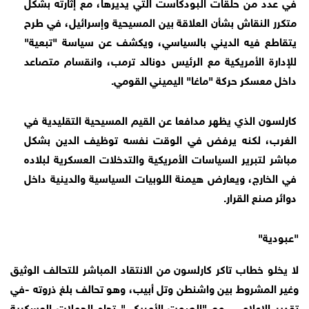
في عدد من حلقات البودكاست التي يديرها، مع إثارته بشكل
متكرر النقاش بشأن العلاقة بين المسيحية وإسرائيل، في طرح
يتقاطع فيه الديني بالسياسي، ويكشف عن سياسة "تبعية"
للإدارة الأمريكية مع الرئيس دونالد ترمب، وانقسام متصاعد
داخل معسكر حركة "ماغا" اليميني القومي.
كارلسون الذي يظهر مدافعا عن القيم المسيحية التقليدية في
الغرب، لكنه يرفض في الوقت نفسه توظيف الدين بشكل
مباشر لتبرير السياسات الأمريكية والتدخلات العسكرية لبلاده
في الخارج، ويعارض هيمنة اللوبيات السياسية والدينية داخل
دوائر صنع القرار.
"عبودية"
لا يخلو خطاب تاكر كارلسون من الانتقاد المباشر للتحالف الوثيق
وغير المشروط بين واشنطن وتل أبيب، وهو تحالف بلغ ذروته -في
تقدير الإعلامي- مع "الصمت الأمريكي" تجاه الحملات العسكرية