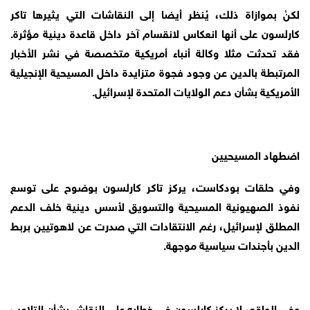
لكنْ بموازاة ذلك، يُنظر أيضا إلى النقاشات التي يثيرها تاكر
كارلسون على أنها انعكاس لانقسام آخر داخل قاعدة دينية مؤثرة.
فقد تحدثت مثلا وكالة أنباء أمريكية متخصصة في نشر الأخبار
المرتبطة بالدين عن وجود فجوة متزايدة داخل المسيحية الإنجيلية
الأمريكية بشأن دعم الولايات المتحدة لإسرائيل.
اضطهاد المسيحيين
وفي حلقات بودكاست، يركز تاكر كارلسون بوضوح على توسع
نفوذ الصهيونية المسيحية والتسويق لأسس دينية خلف الدعم
المطلق لإسرائيل، رغم الانتقادات التي صدرت عن لاهوتيين بربط
الدين بأجندات سياسية موجهة.
وفي الواقع، لا يركز كارلسون في خطابه على النقاش بشأن التلاعب