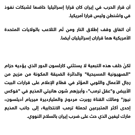
أن قرار الحرب في إيران كان قرارا إسرائيليا خاضعا لشبكات نفوذ
في واشنطن وليس قرارا أمريكيا.
أن اتفاق وقف إطلاق النار ومن ثَم التلاعب بالولايات المتحدة
الأمريكية هما قراران إسرائيليان أيضا.
لكنْ خلف هذه التبعية لا يستثني كارلسون الدور الذي يؤديه حزام
"الصهيونية المسيحية" والدائرة الضيقة المكونة من مزيج من
رجال الأعمال واللوبي المؤثر في قطاع الإعلام على قرارات البيت
الأبيض و"عقل ترمب"، وأبرزهم شون هانيتي المذيع في "فوكس
نيوز" ومالك القناة روبرت مردوخ والمليارديرة ميريام أديلسون،
إحدى أكثر المتبرعين لحملة ترمب الانتخابية، إلى جانب المذيع
مارك ليفين الذي حث على ضرب إيران بالسلاح النووي.