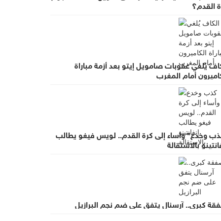
ة القدم؟
اف يُلغي عقوبات صامويل إيتو بعد أزمة مباراة
اميرون أمام المغرب
ذب وخدع" وأساء إلى كرة القدم.. لويس فيغو يطالب
انتينو بالاستقالة
قة كبرى.. آرسنال يتفق على ضم نجم البرازيل