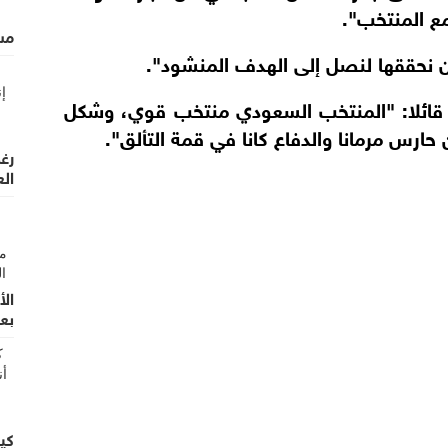
ع المنتخب".
مس
ن نحققها لنصل إلى الهدف المنشود".
ي قائلا: "المنتخب السعودي منتخب قوي، وشكل
حارس مرمانا والدفاع كانا في قمة التألق".
رغم
الع
الأ
بعد 
كي