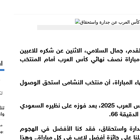
لقدم، جمال السلامي، الاثنين عن شكره للاعبين
مباراة نصف نهائي كأس العرب أمام المنتخب
اق
ء المباراة، أن منتخب النشامى استحق الوصول
وتأهل منتخب النشامى إلى نهائي بطولة كأس العرب 2025، بعد فوزه على نظيره السعودي
تنص
قيقة 66.
واش
دارة واستحقاق، فقد كنا الأفضل في الهجوم
لنا على جائزة أفضل لاعب في كل مباراة.. وهذا