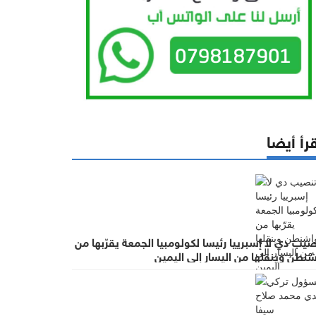
رأ أيضا
يب دي لا إسبرييا رئيسا لكولومبيا الجمعة يقرّبها من
نطن وينقلها من اليسار إلى اليمين