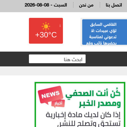
اتصل بنا
من نحن
2026-08-08 - السبت
القاضي السابق
الحياصات ينفي
لؤي عبيدات :لا
صحة انباء صدور
+30°C
تدعوني لمناسبة
نتائج الثانوية العامة
يحضرها نائب وقع
غدا الخميس
 العقارية