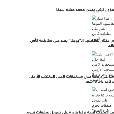
ؤول تركي يهدي محمد صلاح سيفا
 اعتذار إنفانتينو.. الـ"يويفا" يصر على مقاطعة كأس
الم
مير علي: فيفا حوّل مستحقات لاعبي المنتخب الأردني
تأخر دام 8 أشهر
ف أصبحت أندية تركيا قادرة على تمويل صفقات نجوم