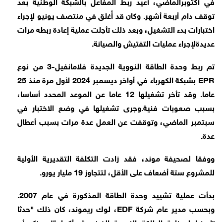
في أكتوبرالماضي، أعيد ربط المفاعل بالشبكة الوطنية بعد
توقف دام أربعة أشهر. وكان قد أُغلق في منتصف يونيو لإجراء
اختبارات بدء التشغيل، وبعد ذلك تأجلت عملية إعادة ربطه مرات
عديدةلإجراء عمليات التفتيش والصيانة.
تم ربط وحدة الطاقة النووية الجديدة فلامانفيل-3 من نوع
EPR بشبكة الكهرباء في أواخر ديسمبر 2024 لأول مرة منذ 25
عاما. وقد تأخر تشغيلها 12 عاما عن الموعد المحدد أساسا،
بسبب صعوبات فنية.وجرى تشغيلها في وضع الاختبار في
سبتمبر الماضي، وتوقفت عن العمل عدة مرات بسبب أعطال
عدة.
ووفقا لصحيفة موند، فقد زادت التكلفة التقديرية الأولية
للمشروع ستة أضعاف على الأقل، لتتجاوز 19 مليار يورو.
بدأت عملية تشييد وحدة الطاقة المذكورة في عام 2007.
وبحسب مدير عام شركة EDF، لوك ريموند، كان ذلك "حدثا
تاريخيا لصناعة الطاقة النووية الفرنسية بأكملها". وذكر أن