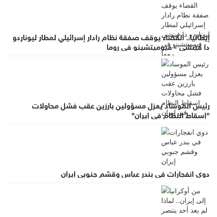
إيطاليا.. القضاء يوقف صفقة نظام رادار إسرائيلي لمطار ليوناردو
دا فينشي - فيوميتشينو في روما
رئيس الموساد يعزل مسؤولين بارزين عقب فشل محاولات
"إسقاط النظام في إيران"
دوي انفجارات في بندر عباس وقشم جنوبي إيران