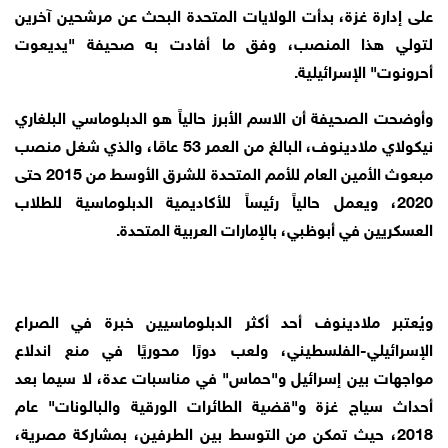
على إدارة غزة، بدأت الولايات المتحدة البحث عن مرشحين آخرين
لتولي هذا المنصب، وفق ما أفادت به صحيفة "يديعوت
أحرونوت" الإسرائيلية.
وأوضحت الصحيفة أن الاسم الأبرز حالياً هو الدبلوماسي البلغاري
نيكولاي ملادينوف، البالغ من العمر 53 عامًا، والذي شغل منصب
مبعوث الأمين العام للأمم المتحدة للشرق الأوسط من 2015 حتى
2020، ويعمل حالياً رئيساً للأكاديمية الدبلوماسية للطلاب
العسكريين في أبوظبي، بالإمارات العربية المتحدة.
ويُعتبر ملادينوف أحد أكثر الدبلوماسيين خبرة في الصراع
الإسرائيلي-الفلسطيني، ولعب دورًا محوريًا في منع اندلاع
مواجهات بين إسرائيل و"حماس" في مناسبات عدة، لا سيما بعد
أحداث سياج غزة و"قضية الطائرات الورقية والبالونات" عام
2018، حيث تمكن من التوسط بين الطرفين، بمشاركة مصرية،