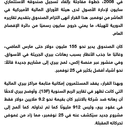
في 2008، خطوة مفاجئة بإلغاء تسجيل صندوقه الاستثماري
سايون لإدارة الأصول لدى هيئة الأوراق المالية الأميركية في
العاشر من نوفمبر. هذا القرار أنهى التزام الصندوق بتقديم تقاريره
الدورية للهيئة، ما يعني خروج سايون رسميًا من دائرة الإفصاح
العام.
كان الصندوق يدير نحو 155 مليون دولار حتى مارس الماضي،
وغالبًا ما جذب الأنظار بسبب رهانات بيري الجريئة في الأسواق.
وفي منشور عبر منصة إكس، لمح بيري إلى مشاريع جديدة قائلاً:
نحو أشياء أفضل بكثير في 25 نوفمبر.
وبهذا القرار، يفقد المستثمرون إمكانية متابعة مراكز بيري المالية
التي كانت تظهر في تقارير الربع السنوية (13F). وأوضح بيري لاحقًا
أن رهانه ضد شركة بالانتير كان بقيمة نحو 9.2 ملايين دولار فقط
في عقود بيع، وليس 912 مليونًا كما تم تداوله. كما ألمح إلى
مشروع جديد سيُكشف عنه في 25 نوفمبر، مما زاد من غموض
تحركاته المقبلة.