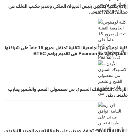
إرادة ملكية بتعيين رئيس الديوان الملكي ومدير مكتب الملك في
مجلس الأمن القومي
كلية لومينوس الجامعية التقنية تحتفل بمرور 15 عاماً على شراكتها
الاستراتيجية مع Pearson في تقديم برامج BTEC
الأردن... الاستهلاك السنوي من محصولي القمح والشعير يقارب
مليوني طن
"الإدارية النيابية": توافق مبدئي على طريقة تعيين المدير التنفيذي