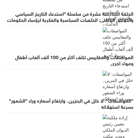
الحلقة السادسة عشرة من سلسلة "استدعاء التاريخ السياسي
والتوثيق الوطني: الخلفيات السياسية والفكرية لرؤساء الحكومات
في عهد الملك الحسين بن طلال (١٩٥٣- ١٩٩٩)"
المواصفات والمقاييس تتلف أكثر من 100 ألف ألعاب أطفال
ومواد أخرى
"المواصفات": لا خلل في البنزين.. وارتفاع أسعاره وراء "الشعور"
بسرعة استهلاكه