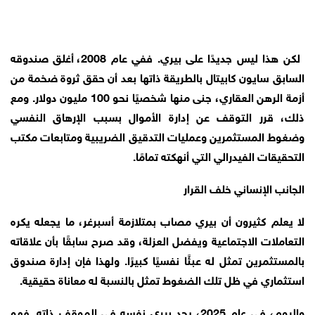
لكن هذا ليس جديدًا على بيري. ففي عام 2008، أغلق صندوقه
السابق سايون كابيتال بالطريقة ذاتها بعد أن حقق ثروة ضخمة من
أزمة الرهن العقاري، جنى منها شخصيًا نحو 100 مليون دولار. ومع
ذلك، قرر التوقف عن إدارة الأموال بسبب الإرهاق النفسي
وضغوط المستثمرين وعمليات التدقيق الضريبية ومتابعات مكتب
التحقيقات الفيدرالي التي أنهكته تمامًا.
الجانب الإنساني خلف القرار
لا يعلم كثيرون أن بيري مصاب بمتلازمة أسبرغر، ما يجعله يكره
التعاملات الاجتماعية ويفضل العزلة، وقد صرح سابقًا بأن علاقاته
بالمستثمرين تمثل له عبئًا نفسيًا كبيرًا. ولهذا فإن إدارة صندوق
استثماري في ظل تلك الضغوط تمثل بالنسبة له معاناة حقيقية.
واليوم، في عام 2025، يجد بيري نفسه في الموقف ذاته. فهو