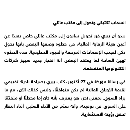
انسحاب تكتيكي وتحول إلى مكتب عائلي
يبدو أن بيري قرر تحويل سايون إلى مكتب عائلي خاص بعيدًا عن
أعين هيئة الرقابة المالية، في خطوة وصفها البعض بأنها تحول
ذكي لتجنب الإفصاحات المرهقة والقيود التنظيمية. هذه الخطوة
تهيئ الساحة لما يعتقد البعض أنه انفجار جديد سيهز شركات
التكنولوجيا المتضخمة.
في رسالة مؤرخة في 27 أكتوبر، كتب بيري بصراحة نادرة: تقييمي
لقيمة الأوراق المالية لم يكن متوافقًا، وليس كذلك الآن، مع ما
يراه السوق. بمعنى آخر، هو يعترف بأنه كان إما مخطئًا أو متقدّمًا
على السوق في توقيته، وأنه سئم من الأداء السلبي أثناء انتظار
تحقق رؤيته الاستثمارية.