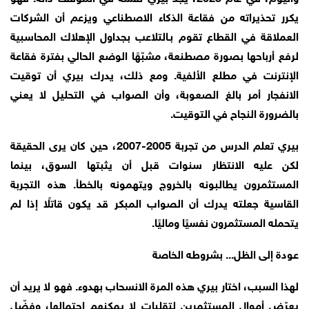
يكرر تحذيراته من فقاعة الذكاء الاصطناعي ويزعم أن الشركات
العملاقة في القطاع تقوم بـالتلاعب بجداول الإهلاك المحاسبية
لرفع أرباحها بصورة مصطنعة، مشبّهًا الوضع الحالي بفترة فقاعة
الإنترنت في مطلع الألفية. ومع ذلك، يدرك بيري أن توقيت
الانفجار أمر بالغ الصعوبة، وأن الصواب في التحليل لا يعني
بالضرورة النجاح في التوقيت.
بيري تعلم الدرس من تجربة 2005-2007، حين كان يرى الحقيقة
لكن عليه الانتظار سنوات قبل أن يثبتها السوق، بينما
المستثمرون يطالبونه بالخروج ويتهمونه بالخطأ. هذه التجربة
القاسية جعلته يدرك أن الصواب المبكر قد يكون قاتلًا إذا لم
يتحمله المستثمرون نفسيًا وماليًا.
عودة إلى الظل... بشروطه الخاصة
لهذا السبب، اختار بيري هذه المرة الانسحاب بهدوء. فهو لا يريد أن
يعرّض أموال المستثمرين لتقلبات لا يمكنهم احتمالها، وفضّل