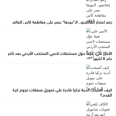
رغم اعتذار إنفانتينو.. الـ"يويفا" يصر على مقاطعة كأس العالم
الأمير علي: فيفا حوّل مستحقات لاعبي المنتخب الأردني بعد تأخر
دام 8 أشهر
كيف أصبحت أندية تركيا قادرة على تمويل صفقات نجوم كرة
القدم؟