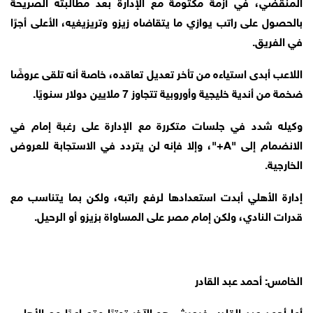
المنقضي، في أزمة مكتومة مع الإدارة بعد مطالبته الصريحة
بالحصول على راتب يوازي ما يتقاضاه زيزو وتريزيغيه، الأعلى أجرًا
في الفريق.
اللاعب أبدى استياءه من تأخر تعديل تعاقده، خاصة أنه تلقى عروضًا
ضخمة من أندية خليجية وأوروبية تتجاوز 7 ملايين دولار سنويًا.
وكيله شدد في جلسات متكررة مع الإدارة على رغبة إمام في
الانضمام إلى "A+"، وإلا فإنه لن يتردد في الاستجابة للعروض
الخارجية.
إدارة الأهلي أبدت استعدادها لرفع راتبه، ولكن بما يتناسب مع
قدرات النادي، ولكن إمام مصر على المساواة بزيزو أو الرحيل.
الخامس: أحمد عبد القادر
أما أحمد عبد القادر، فيعيش هو الآخر توترًا متصاعدًا مع الأهلي،