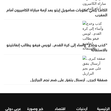
الكاف يُلغي عقوبات صامويل إيتو بعد أزمة مباراة الكاميرون أمام
المغرب
"كذب وخدع" وأساء إلى كرة القدم.. لويس فيغو يطالب إنفانتينو
بالاستقالة
صفقة كبرى.. آرسنال يتفق على ضم نجم البرازيل
الرئيسية
أردنيات
اقتصاد
خبر وصورة
عربي دولي