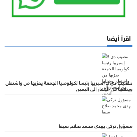
اقرأ أيضا
تنصيب دي لا إسبرييا رئيسا لكولومبيا الجمعة يقرّبها من واشنطن
وينقلها من اليسار إلى اليمين
مسؤول تركي يهدي محمد صلاح سيفا