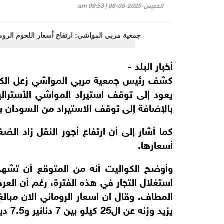
الخميس-2025-05-08 | 09:53 am
أخبار البلد -
كشف رئيس جمعية مربي المواشي زعل الكوالي
يعود إلى توقف استيراد المواشي الأسترالي
بالإضافة إلى توقف الاستيراد من السودان ب
كما أشار إلى أن ارتفاع أجور النقل زاد الض
أسعارها.
وأوضح الكواليت أنه من المتوقع أن تشهد أس
استغلال التجار في هذه الفترة، رغم أن ال
المطاف. وقال ان اسعار الروماني الان مبال
يزيد وزنه عن ال25 كيلو بين 7 دنانير و7.5 دينار.