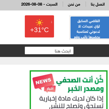
اتصل بنا
من نحن
2026-08-08 - السبت
القاضي السابق
الحياصات ينفي
لؤي عبيدات :لا
صحة انباء صدور
+31°C
تدعوني لمناسبة
نتائج الثانوية العامة
يحضرها نائب وقع
غدا الخميس
 العقارية