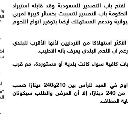
 لفتح باب التصدير للسعودية وقد قابله استيراد
وا
لحكومة باب التصدير لتسببت بخسائر كبيرة لمربي
الق
حيوانية وتدعم المستهلك ايضا بتوفير انواع اللحوم
وال
أكثر استهلاكا من الأردنيين لأنها الأقرب للبلدي
رغم ان اللحم البلدي يعرف بأنه الاطيب.
أما
سر
ات كافية سواء كانت بلدية أو مستوردة، مع قرب
وأوضح أن أسعار المواشي الرومانية ستتراوح في العيد للرأس بين 210و240 دينارًا حسب
"م
الوزن، بينما ستبدأ أسعار المواشي البلدية من 240 دينارًا، إلا أن العرض والطلب سيكونان
ال
اية المطاف.