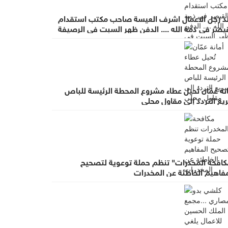
لد رجل الاعمال اشرف العيسة صاحب مكتب استقدام
يصر في ذمة الله .... الدفن ظهر السبت في الرصيفة
عزاء في ديوان صانور بحي الرشيد
نة عمّان تُحيل عطاء مشروع المحطة الرئيسة للباص
يع التردد إلى مقاول محلي
كافحة المخدرات" تنظم حملة توعوية لتصحيح
مفاهيم الخاطئة عن المخدرات