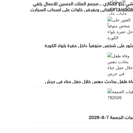
شي بدو مصاري ...مجمع الملك الحسين للاعمال يلغي
اصطفاف المجاني ويفرض خاوات على اصحاب السيارت
ضب واسع لقرار يطرد الاستثمار
ثور على شخص متوفياً داخل حفرة بلواء الكورة
اة طفل بحادث دهس خلال حفل حناء في جرش
ت الجمعة 7-8-2026