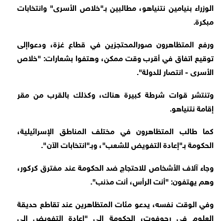
الوزراء بنيامين نتنياهو، مطالبين بـ"خلاص الأسرى" وانتخابات
مبكرة.
ورفع المتظاهرون صورالمحتجزين في قطاع غزة، ودعواإلى
توقيع اتفاق في أقرب وقت ممكن، وهتفوا بشعارات: "خلاص
الأسرى - انتصار للدولة".
وتنتشر قوات شرطة كبيرة هناك، وكذلك بالقرب من مقر
إقامة نتنياهو.
كما طالب المتظاهرون في مختلف المناطق الإسرائيلية،
الحكومة بـ"إعادة التفويض للشعب"، وبـ"انتخابات الآن".
وجاء آلاف الأشخاص للاحتجاج ضد الحكومة عند مفترق كركور،
وهم يهتفون: "أنت الرأس، أنت مذنب".
وفي الوقت نفسه، يدعو مئات المتظاهرين عند تقاطع حديقة
العلوم في رحوفوت، الحكومة إلى "إعادة التفويض إلى