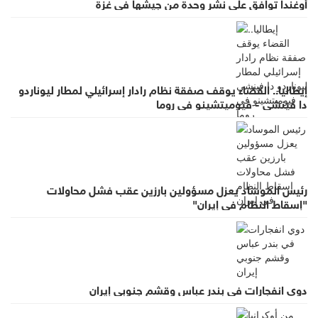
أوغندا توافق على نشر وحدة من جيشها في غزة
إيطاليا.. القضاء يوقف صفقة نظام رادار إسرائيلي لمطار ليوناردو
دا فينشي - فيوميتشينو في روما
رئيس الموساد يعزل مسؤولين بارزين عقب فشل محاولات
"إسقاط النظام في إيران"
دوي انفجارات في بندر عباس وقشم جنوبي إيران