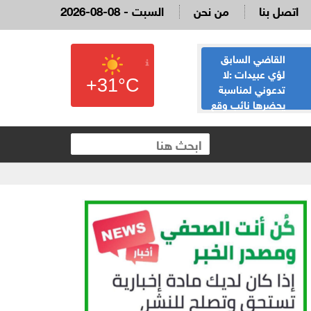
اتصل بنا
من نحن
2026-08-08 - السبت
القاضي السابق
الحياصات ينفي
لؤي عبيدات :لا
صحة انباء صدور
+31°C
تدعوني لمناسبة
نتائج الثانوية العامة
يحضرها نائب وقع
غدا الخميس
 العقارية