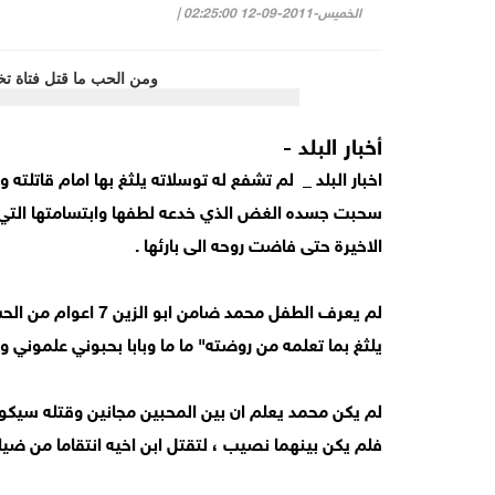
الخميس-2011-09-12 02:25:00 |
أخبار البلد -
اخبار البلد _ لم تشفع له توسلاته يلثغ بها امام قاتلته ولا
سحبت جسده الغض الذي خدعه لطفها وابتسامتها التي ر
الاخيرة حتى فاضت روحه الى بارئها .
لم يعرف الطفل محمد ض
يلثغ بما تعلمه من روضته" ما ما وبابا بحبوني علموني ور
لم يكن محمد يعلم ان بين المحبين مجانين وقتله سيكو
فلم يكن بينهما نصيب ، لتقتل ابن اخيه انتقاما من ضي