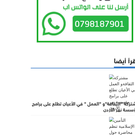
رأ أيضا
ركة "الثقافة"و "العمل " في الأعيان تطلع على برامج
سسة نهر الأردن