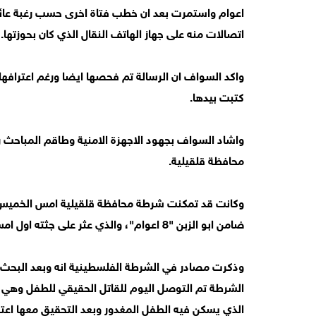
اعوام واستمرت بعد ان خطب فتاة اخرى حسب رغبة عائل
اتصالات منه على جهاز الهاتف النقال الذي كان بحوزتها.
واكد السواف ان الرسالة تم فحصها ايضا ورغم اعترافها
كتبت بيدها.
واشاد السواف بجهود الاجهزة الامنية وطاقم المباحث 
محافظة قلقيلية.
ضامن ابو الزبن "8 اعوام"، والذي عثر على جثته اول امس ملقاه في احدى احياء مدينة قلقيلية.
وذكرت مصادر في الشرطة الفلسطينية انه وبعد البحث 
الشرطة تم التوصل اليوم للقاتل الحقيقي للطفل وهي 
الذي يسكن فيه الطفل المغدور وبعد التحقيق معها اعتر