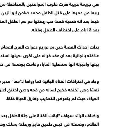
فيما بعد انه ضحية قصة حب ربطتها مع عم الطفل المغد
بعد 3 ايام على اختطاف الطفل وقتله.
بدأت احداث القصة حين تم توزيع دعوات الفرح لاعمام 
بيتها واخبرته انها ستعطيه العابا، وقامت بوضعه في خزا
وجاء في اعترافات الفتاة الجانية كما رواها لـ"معا" مدي
نفسّا وهي تخنقه فخرج لسانه من فمه وحين اختنق اغلق
الحياة، حيث لم يتعرض للتعذيب وفارق الحياة خنقا.
واضاف الرائد سواف "ابقت الفتاة على جثة الطفل بعد 
الظلام، وضعته في كيس طحين فارغ وربطته بسلك وقام