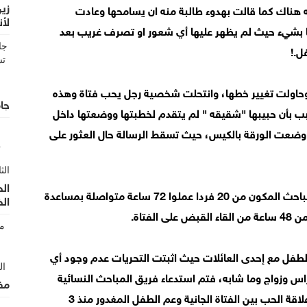
زين
لقت به هناك كما قالت بهدوء طالبة منه ان يسامحها وعادت
لأن
لتها بشيء حيث لم يظهر عليها أي شعور او تصرف غريب بعد
الأ
ل.!
 وحاولت تغيير خطها، وانتحلت شخصية رجل يحب فتاة وهذه
جام
بب بأن حبيبها "شقيقه " لم يتقدم لخطبتها ووضعتها داخل
وضعت الورقة بالكيس، حيث تسقط الرسالة حال العثور على
الح
كما واكد مدير المباحث الرائد جهاد سواف، أن فريق المباحث المكون من 20 فردا عملوا 72 ساعة متواصلة بمساعدة
ال
فتاة.
الطفل مع إحدى العائلات حيث اثبتت التحريات عدم وجود أي
اس وزواج وما شابه، فتم استدعاء فريق المباحث النسائية
مف
اللواتي عملن طوال 72 ساعة متواصلة لتنكشف قصة علاقة الحب بين الفتاة الجانية وعم الطفل المغدور منذ 3