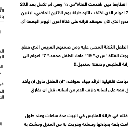
هي جريمة غريبة هزت قلوب المواطنين بالمحافظة من اقطارها حين ،اقدمت الفتاة"س ن" وهي لم تكمل بعد الـ20
الت
ربيعا من عمرها على قتل الطفل محمد ضامن ابو الزين 7 اعوام الذي اختفت اثاره طيلة يوم الاثنين الماضي، ليتبين
با
ور الذي كان سيعقد قرانه على فتاة اخرى اليوم الجمعة أي
الطفل الثلاثة المجني عليه ومن ضمنهم العريس الذي قطع
ال
علاقته بالجانية بعد ان عقد قرانه على اخرى ،حينها استدرجت الفتاة "س ن." 19" عاما، الطفل محمد." 7" اعوام الى
الب
نة الملابس وخنقته بمنديل.!!
ر مباحث قلقيلية الرائد جهاد سواف، "ان الطفل حاول ان يأخذ
 فمه على لسانه ونزف الدم من لسانه، قبل ان يفارق
ال
الا
قتله في خزانة الملابس في البيت عدة ساعات وعند حلول
ت بلفه بعباءتها وحملته وخرجت به من المنزل ومشت به