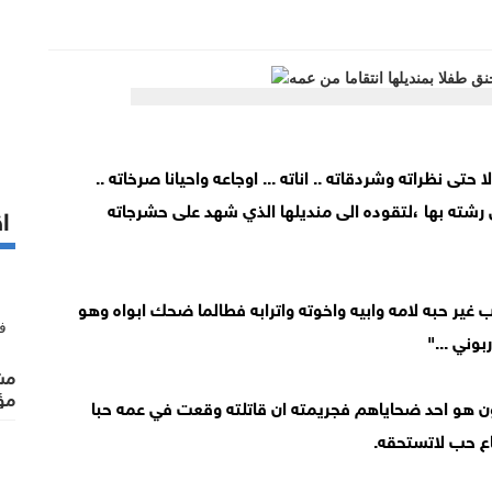
 حتى نظراته وشردقاته .. اناته ... اوجاعه واحيانا صرخاته ..
شته بها ،لتقوده الى منديلها الذي شهد على حشرجاته
اق
امن ابو الزين 7 اعوام من الحب غير حبه لامه وابيه واخوته واترابه فطالما ضحك ابواه وهو
بوني ..."
مشت
مؤ
ن هو احد ضحاياهم فجريمته ان قاتلته وقعت في عمه حبا
اع حب لاتستحقه.