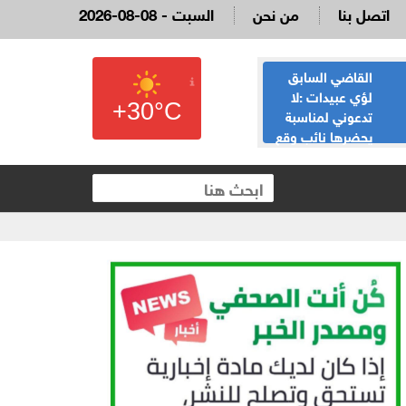
اتصل بنا
من نحن
2026-08-08 - السبت
القاضي السابق
الحياصات ينفي
لؤي عبيدات :لا
صحة انباء صدور
+30°C
تدعوني لمناسبة
نتائج الثانوية العامة
يحضرها نائب وقع
غدا الخميس
 العقارية