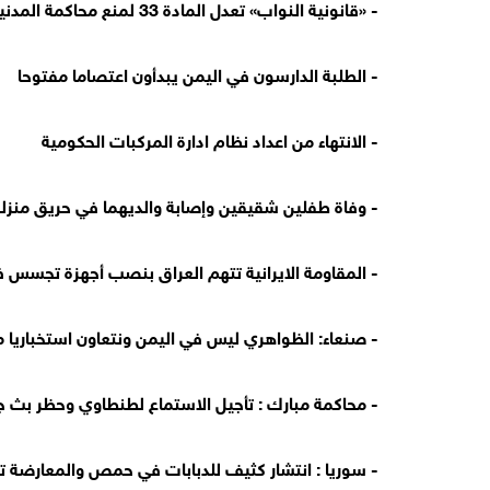
- «قانونية النواب» تعدل المادة 33 لمنع محاكمة المدنيين أمام أي محكمة خاصة
- الطلبة الدارسون في اليمن يبدأون اعتصاما مفتوحا
- الانتهاء من اعداد نظام ادارة المركبات الحكومية
- وفاة طفلين شقيقين وإصابة والديهما في حريق منزل
- المقاومة الايرانية تتهم العراق بنصب أجهزة تجسس
- صنعاء: الظواهري ليس في اليمن ونتعاون استخباريا 
- محاكمة مبارك : تأجيل الاستماع لطنطاوي وحظر بث 
- سوريا : انتشار كثيف للدبابات في حمص والمعارضة 