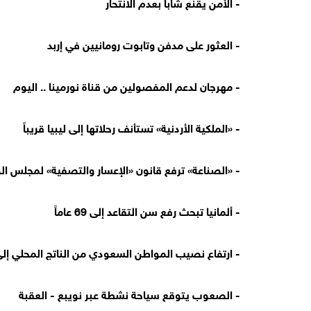
- الأمن يقنع شاباً بعدم الانتحار
- العثور على مدفن وتابوت رومانيين في إربد
- مهرجان لدعم المفصولين من قناة نورمينا .. اليوم
- «الملكية الأردنية» تستأنف رحلاتها إلى ليبيا قريباً
- «الصناعة» ترفع قانون «الإعسار والتصفية» لمجلس الوز
- ألمانيا تبحث رفع سن التقاعد إلى 69 عاماً
- ارتفاع نصيب المواطن السعودي من الناتج المحلي إلى 81 ألف ري
- الصعوب يتوقع سياحة نشطة عبر نويبع - العقبة