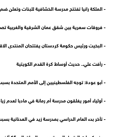
- الملكة رانيا تفتتح مدرسة الخشافية للبنات وتعلن ضم
- فروقات سعرية بين شقق عمان الشرقية والغربية تصل إل
- البخيت ورئيس حكومة كردستان يفتتحان المنتدى ال
- رأفت علي.. حديث أوساط كرة القدم الكويتية
- أبو عودة: توجه الفلسطينيين إلى الأمم المتحدة ب
- أولياء أمور يغلقون مدرسة أم رمانة في مادبا لعدم زي
- تأخر بدء العام الدراسي بمدرسة زيد في العدنانية بسب
- رفع كميات البترول المستورد من العراق إلى 15 ألف برميل يومياً