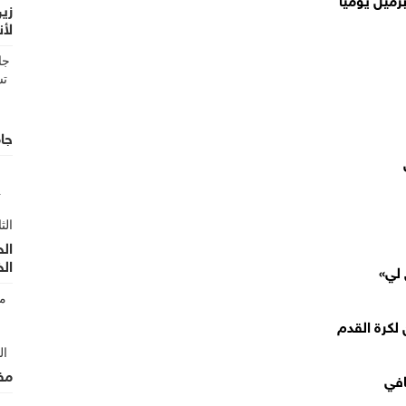
زين
لأن
الأ
جام
الح
ال
 لي»
 لكرة القدم
مف
افي