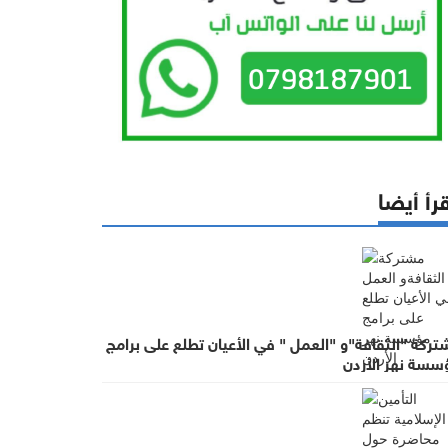
رأ أيضا
ركة "الثقافة"و "العمل " في الأعيان تطلع على برامج
سسة نهر الأردن