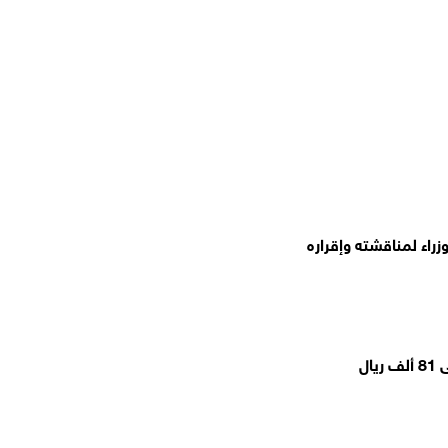
راء لمناقشته وإقراره
ال