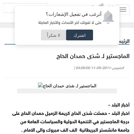
Toggl
أترغب في تفعيل الإشعارات؟
navig
حتى لا تفوتك آخر الأحداث والأخبار العاجلة
اشترك
لا شكراً
الرئيسية
خبر وصورة
/
الماجستير لـ شذى حمدان الحاج
الخميس-2011-09-11 04:06:00 |
أخبار البلد -
اخبار البلد - حصلت شذى الحاج كريمة الزميل حمدان الحاج على
درجة الماجستير في التنمية الدولية والسياسات العامة من
جامعة مانشستر البريطانية الف الف مبروك والى الامام .