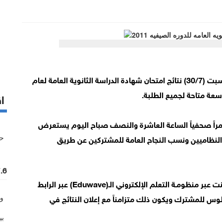
اخبار البلد _ أعلنت وزارة التربية والتعليم صباح اليوم السبت (30/7) نتائج امتحان شهادة الدراسة الثانوية العامة لعام
اق
ؤتمراً صحفياً الساعة العاشرة والنصف صباح اليوم يستعرض
النظاميين ونسب النجاح العامة للمشتركين عن طريق
7.6 مليون حجم التداول ف
وبحسب وزير التربية والتعليم فإن النتائج الالكترونية أعلنت عبر منظومـة التعلم الإلكتروني الـ(Eduwave) عبر الرابط
ل رقم الجلوس للمشترك ويكون ذلك متزامناً مع إعلان النتائج في