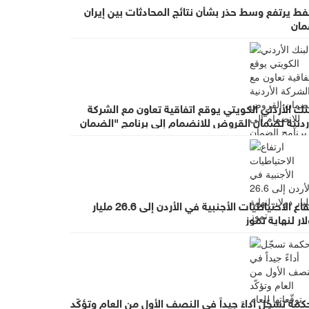
فط يرتفع وسط حذر بشأن نتائج المحادثات بين إيران
مان
نك الأردني الكويتي يوقع اتفاقية تعاون مع الشركة
أردنية لضمان القروض للانضمام إلى برنامج "الضمان
 أجل التوظيف"
ارتفاع الاحتياطيات الأجنبية في الأردن إلى 26.6 مليار
ار لنهاية تموز
كمة تسجّل أداءً جيداً في النصف الأول من العام وتؤكّد