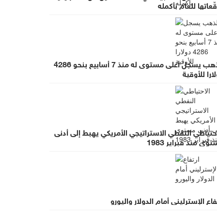
ّعاتها للعام بأكمله
الذهب يسجل أعلى مستوى له منذ 7 أسابيع بنحو 4286
ارا للأوقية
حتياطي النفطي الاستراتيجي الأمريكي يهبط إلى أدنى
وى منذ فبراير 1983
فاع الإسترليني أمام الدولار واليورو