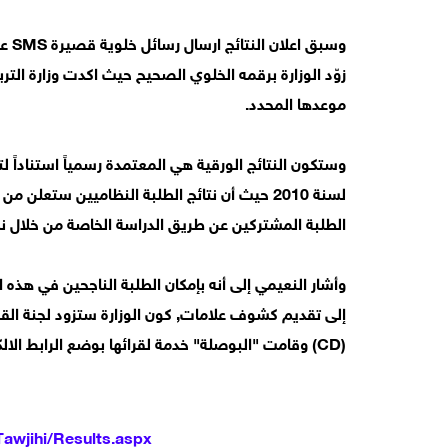
زوّد الوزارة برقمه الخلوي الصحيح حيث اكدت وزارة التر
موعدها المحدد.
لسنة 2010 حيث أن نتائج الطلبة النظاميين ستع
الطلبة المشتركين عن طريق الدراسة الخاصة من خلال نس
وأشار النعيمي إلى أنه بإمكان الطلبة الناجحين في هذه 
إلى تقديم كشوف علامات, كون الوزارة ستزود لجنة القبو
(CD) وقامت "البوصلة" خدمة لقرائها بوضع الرابط الالكتروني الخاص بنتائج التوجيهي على موقعها الالكتروني
Tawjihi/Results.aspx