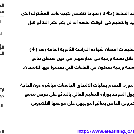
الن
وع
وسبق اعلان النتائج ارسال رسائل خلوية قصيرة SMS عند الساعة ( 8:45 ) صباحا تتضمن نتيجة عامة للمشترك الذي
بية والتعليم في الوقت نفسه أنه لن يتم نشر النتائج قبل
الب
وستكون النتائج الورقية هي المعتمدة رسمياً استناداً لتعليمات امتحان شهادة الدراسة الثانوية العامة رقم ( 4 )
ال
لن من خلال نسخة ورقية في مدارسهم, في حين ستعلن نتائج
من
خة ورقية ستكون في القاعات التي تقدموا فيها للامتحان.
الدورة, التقدم بطلبات الالتحاق للجامعات مباشرة دون الحاجة
ل الموحد بوزارة التعليم العالي بالنتائج على قرص مدمج
دول
http://www.elearning.jo/
الح