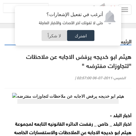
Toggl
أترغب في تفعيل الإشعارات؟
navig
حتى لا تفوتك آخر الأحداث والأخبار العاجلة
اشترك
لا شكراً
الرئيسية
اقتصاد
/
هيثم ابو خديجه يرفض الاجابه عن ملاحظات
"لتجاوزات مفترضه "
الخميس-2011-07-06 02:57:00 |
أخبار البلد -
اخبار البلد _ خاص _ رفضت الدائره القانونيه التابعه لمجموعة
هيثم ابو خديجه الاجابه عن الملاحظات والاستفسارات الخاصه