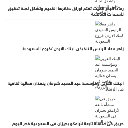
رمادا البحر الميت تفتح اوراق دفاترها القديم وتشكل لجنة تدقيق
للسنوات الماضية
زاهر معلا الرئيس التنفيذي لبنك الاردن /فروع السعودية
البنك العربي ومؤسسة عبد الحميد شومان ينفذان فعالية ثقافية
في الزرقاء
حريق في منشأة تابعة لأرامكو بجيزان في السعودية فجر اليوم