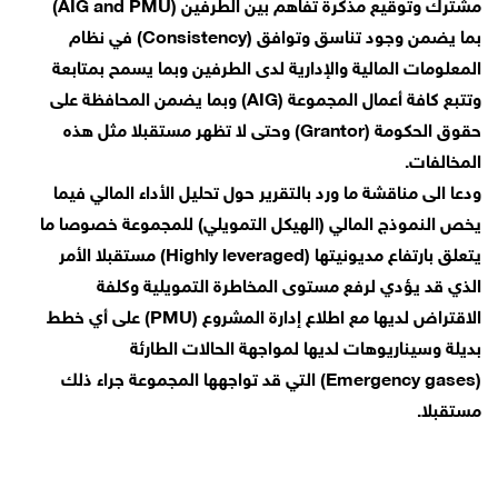
مشترك وتوقيع مذكرة تفاهم بين الطرفين (AIG and PMU)
بما يضمن وجود تناسق وتوافق (Consistency) في نظام
المعلومات المالية والإدارية لدى الطرفين وبما يسمح بمتابعة
وتتبع كافة أعمال المجموعة (AIG) وبما يضمن المحافظة على
حقوق الحكومة (Grantor) وحتى لا تظهر مستقبلا مثل هذه
المخالفات.
ودعا الى مناقشة ما ورد بالتقرير حول تحليل الأداء المالي فيما
يخص النموذج المالي (الهيكل التمويلي) للمجموعة خصوصا ما
يتعلق بارتفاع مديونيتها (Highly leveraged) مستقبلا الأمر
الذي قد يؤدي لرفع مستوى المخاطرة التمويلية وكلفة
الاقتراض لديها مع اطلاع إدارة المشروع (PMU) على أي خطط
بديلة وسيناريوهات لديها لمواجهة الحالات الطارئة
(Emergency gases) التي قد تواجهها المجموعة جراء ذلك
مستقبلا.