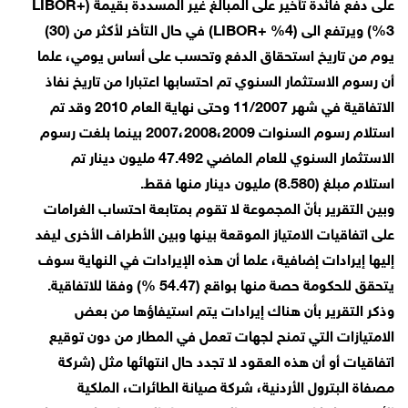
على دفع فائدة تأخير على المبالغ غير المسددة بقيمة (LIBOR+
%3) ويرتفع الى (LIBOR+ %4) في حال التأخر لأكثر من (30)
يوم من تاريخ استحقاق الدفع وتحسب على أساس يومي، علما
أن رسوم الاستثمار السنوي تم احتسابها اعتبارا من تاريخ نفاذ
الاتفاقية في شهر 11/2007 وحتى نهاية العام 2010 وقد تم
استلام رسوم السنوات 2007،2008،2009 بينما بلغت رسوم
الاستثمار السنوي للعام الماضي 47.492 مليون دينار تم
استلام مبلغ (8.580) مليون دينار منها فقط.
وبين التقرير بأنّ المجموعة لا تقوم بمتابعة احتساب الغرامات
على اتفاقيات الامتياز الموقعة بينها وبين الأطراف الأخرى ليفد
إليها إيرادات إضافية، علما أن هذه الإيرادات في النهاية سوف
يتحقق للحكومة حصة منها بواقع (54.47 %) وفقا للاتفاقية.
وذكر التقرير بأن هناك إيرادات يتم استيفاؤها من بعض
الامتيازات التي تمنح لجهات تعمل في المطار من دون توقيع
اتفاقيات أو أن هذه العقود لا تجدد حال انتهائها مثل (شركة
مصفاة البترول الأردنية، شركة صيانة الطائرات، الملكية