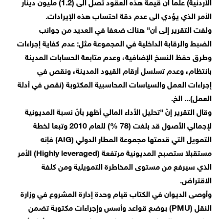
الأردنية) علما ان قيمة هذه العقود تصل الى (1.2) مليون دينار
الأمر الذي يؤدي الى عدم دقة احتساب هذه الإيرادات.
ولفت التقرير إلى أن" هناك ضعفا في العديد من جوانب
الضبط والرقابة الداخلية في المجموعة مثل: عدم كفاية إجراءات
وطرق حفظ النسخ الإضافية، وعدم متابعة الحسابات المدينة
بانتظام، وعدم تسلسل أرقام القيود المدينة، ونقص في
إجراءات العمل والسياسات المحاسبية المكتوبة (نقص في أدلة
العمل)... الخ.
وقال التقرير إنّ "تحليل الأداء المالي أظهر بأنّ نسبة المديونية
لإجمالي الأصول قد بلغت (78 %) للعام 2010 وتبعا لخطة
التمويل التي قدمتها مجموعة المطار الدولي (AIG) فإنه
مستقبلا ستصبح المديونية مرتفعة (Highly leveraged) الأمر
الذي سيرفع من مستوى المخاطرة التمويلية ومن كلفة
الاقتراض.
وأوصى الديوان في الكتاب قيام وحدة إدارة المشروع في وزارة
النقل (PMU) بوضع قواعد وأسس وإجراءات مكتوبة تضمن