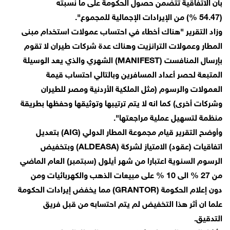
بأن الاتفاقية تتضمن حصول الحكومة على ما نسبته
(54.47 %) من الإيرادات الإجمالية للمجموع".
وزاد التقرير "هناك أخطاء في احتساب عمولات استخدام مبنى
المطار وعمولات الترانزيت وهناك عدة شركات طيران لا تقوم
بإرسال المنافست (MANIFEST) الشهري والذي يعد الوسيلة
المتبعة لحصر أعداد المسافرين وبالتالي احتساب قيمة
العمولات والرسوم (مثل الملكية الأردنية ومصر للطيران
وشركات أخرى) كما انه لا يتم ترتيبها وتوثيقها وحفظها بطريقة
منظمة لتسهيل عملية مراجعتها".
وأوضح التقرير قيام مجموعة المطار الدولي (AIG) بتعديل
اتفاقيات (عقود) الامتياز لشركة (ALDEASA) وبتخفيض
الرسوم السنوية اعتبارا من شهر أيلول (سبتمبر) العام الماضي
من 27 % الى 10 % على مبيعات الذهب والكهربائيات ومن
دون إعلام الحكومة (GRANTOR) مما يخفض إيرادات الحكومة
علما ان أثر هذا التخفيض لم يتم احتسابه من قبل فريق
التدقيق.