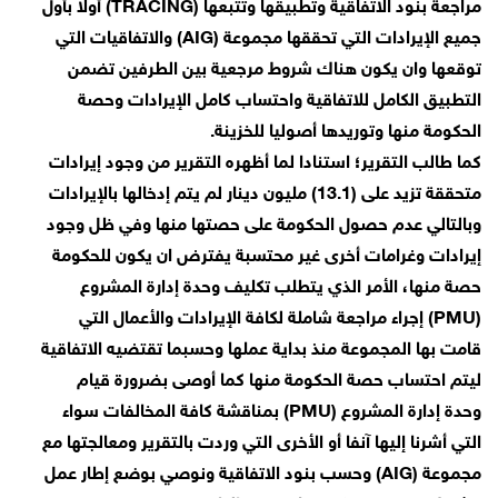
مراجعة بنود الاتفاقية وتطبيقها وتتبعها (TRACING) أولا بأول
جميع الإيرادات التي تحققها مجموعة (AIG) والاتفاقيات التي
توقعها وان يكون هناك شروط مرجعية بين الطرفين تضمن
التطبيق الكامل للاتفاقية واحتساب كامل الإيرادات وحصة
الحكومة منها وتوريدها أصوليا للخزينة.
كما طالب التقرير؛ استنادا لما أظهره التقرير من وجود إيرادات
متحققة تزيد على (13.1) مليون دينار لم يتم إدخالها بالإيرادات
وبالتالي عدم حصول الحكومة على حصتها منها وفي ظل وجود
إيرادات وغرامات أخرى غير محتسبة يفترض ان يكون للحكومة
حصة منها، الأمر الذي يتطلب تكليف وحدة إدارة المشروع
(PMU) إجراء مراجعة شاملة لكافة الإيرادات والأعمال التي
قامت بها المجموعة منذ بداية عملها وحسبما تقتضيه الاتفاقية
ليتم احتساب حصة الحكومة منها كما أوصى بضرورة قيام
وحدة إدارة المشروع (PMU) بمناقشة كافة المخالفات سواء
التي أشرنا إليها آنفا أو الأخرى التي وردت بالتقرير ومعالجتها مع
مجموعة (AIG) وحسب بنود الاتفاقية ونوصي بوضع إطار عمل