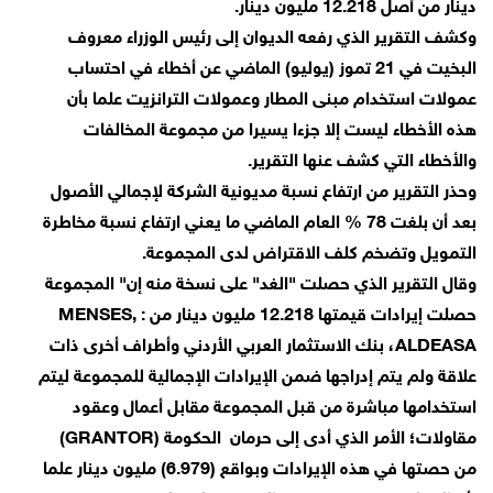
دينار من أصل 12.218 مليون دينار.
وكشف التقرير الذي رفعه الديوان إلى رئيس الوزراء معروف
البخيت في 21 تموز (يوليو) الماضي عن أخطاء في احتساب
عمولات استخدام مبنى المطار وعمولات الترانزيت علما بأن
هذه الأخطاء ليست إلا جزءا يسيرا من مجموعة المخالفات
والأخطاء التي كشف عنها التقرير.
وحذر التقرير من ارتفاع نسبة مديونية الشركة لإجمالي الأصول
بعد أن بلغت 78 % العام الماضي ما يعني ارتفاع نسبة مخاطرة
التمويل وتضخم كلف الاقتراض لدى المجموعة.
وقال التقرير الذي حصلت "الغد" على نسخة منه إن" المجموعة
حصلت إيرادات قيمتها 12.218 مليون دينار من : MENSES,
ALDEASA، بنك الاستثمار العربي الأردني وأطراف أخرى ذات
علاقة ولم يتم إدراجها ضمن الإيرادات الإجمالية للمجموعة ليتم
استخدامها مباشرة من قبل المجموعة مقابل أعمال وعقود
مقاولات؛ الأمر الذي أدى إلى حرمان الحكومة (GRANTOR)
من حصتها في هذه الإيرادات وبواقع (6.979) مليون دينار علما