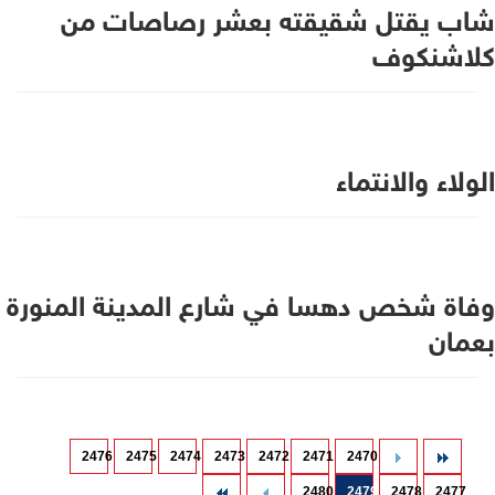
شاب يقتل شقيقته بعشر رصاصات من
كلاشنكوف
الولاء والانتماء
وفاة شخص دهسا في شارع المدينة المنورة
بعمان
2476
2475
2474
2473
2472
2471
2470
2480
2479
2478
2477