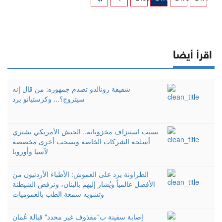
اقرأ أيضا
شقيقة رونالدو تصدم جمهوره: من قال إنه
سيتزوج؟... وكرستيانو يرد
بسبب استنزاف مخزوناته.. الجيش الأمريكي يشتري
أسلحة الشركات الخاصة ويسحب أخرى مخصصة
لآسيا وأوروبا
الطراونة يرد على العموش: الأطباء الأردنيون من
الأفضل عالمياً ويُشار إليهم بالبنان، ونرفض الشيطنة
وتشويه سمعة الطب بالعموميات
إصابة سفينة ب"مقذوف غير محدد" قبالة عُمان