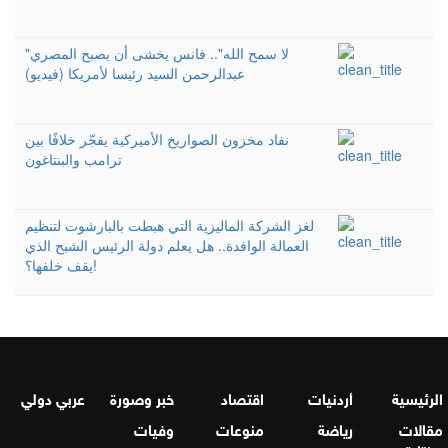
"لا سمح الله".. فانس يخشى أن يصبح المصري
عبدالرحمن السيد رئيسا لأمريكا (فيديو)
نفاد مخزون الصواريخ الأميركية يفجّر خلافًا بين
ترامب والبنتاغون
لغز الشركة الماليزية التي هبطت بالبارشوت لتنظيم
العمالة الوافدة.. هل يعلم دولة الرئيس الشبح الذي
يقف خلفها؟!
الرئيسية
أردنيات
اقتصاد
خبر وصورة
عربي دولي
مقالات
رياضة
منوعات
وفيات