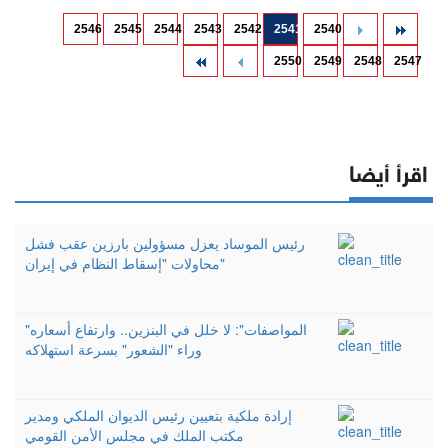
2546
2545
2544
2543
2542
2541
2540
2550
2549
2548
2547
اقرأ أيضا
رئيس الموساد يعزل مسؤولين بارزين عقب فشل
محاولات "إسقاط النظام في إيران"
"المواصفات": لا خلل في البنزين.. وارتفاع أسعاره
وراء "الشعور" بسرعة استهلاكه
إرادة ملكية بتعيين رئيس الديوان الملكي ومدير
مكتب الملك في مجلس الأمن القومي