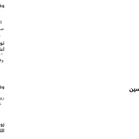
وفيا
تو
أع
الو
وفيا
سين
زوج
الل