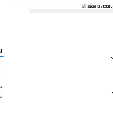
اق
د
نع