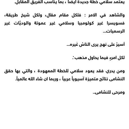
يعتمد سلامي خطة جديدة ايضاً ، بما يناسب الفريق المقابل.
والشاهد في الامر : فلكل مقام مقال، ولكل شيخ طريقة،
فسويسرا غير كولومبيا وسلامي غير عموتة والوديِّات غير
الرسميات...
أسيرُ على نهج يرى الناسُ غَيره...
لكل امرءٍ فيما يحاول مذهب ُ.
ومن يدري فقد يعود سلامي للخطة المعهودة ، والتي بها حقق
النشامى نتائج متميزة آسيوياً عربياً ، وربما ان شاء الله عالمياً.
ومرحى للنشامى..