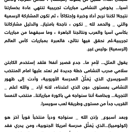
آسيا... يخوض النشامى مباريات تجريبية تنتهي عادة بخسارتنا
نتيجة! لكننا نربح أداءً وخبرة وإحتكاكاً ، ثم تكون المشاركة الرسمية
والتي _ والحمد لله _ تكون ، ناجحة بامتياز.. والدليل مشاركاتنا
بكأسي آسيا والعرب ونتائجنا الباهرة ، وما سبقهما من مباريات
تجريبية،لم نحقق فيها نتائج، فالعبرة بمباريات كأس العالم
(الرسمية) ،وليس غير.
يقول المثل... لأِمرٍ ما.. جدع قصير أنفه! فلقد إستخدم الكابتن
سلامي مدرب النشامى خطة جديدة لم نعتد عليها امام المنتخب
السويسري الذي يُمَثِّلُ المدرسة الأوروبية، وأدت إلى ظهور
النشامى بمستوى دون الذي اعتدناه، لانه أراد _ والله اعلم _
التجرِبة... وبخاصة أننا سنواجه في باكورة مبارياتنا.. منتخب النمسا
القريب جداً من مستوى وطريقة لعب سويسرا.
وبعد أسبوع_ بإذن الله _ سنواجه ودياً منتخباً قوياً آخرَ هو
(كولومبيا)...الذي يُمَثِّل مدرسة أمريكا الجنوبية، ومن يدري فقد