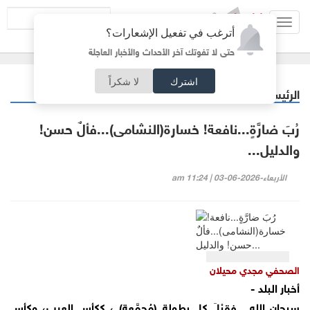
Toggl
أترغب في تفعيل الإشعارات؟
navig
حتى لا تفوتك آخر الأحداث والأخبار العاجلة
اشترك
لا شكراً
الرئيسية
مقالات مختارة
/
رُبَ ضارَّةٍ...نافعة! خسارة(النشامى)...فألٌ حسن!
والدليل...
الأربعاء-2026-06-03 | 11:24 am
الصحفي مجدي محيلان
أخبار البلد -
سبحان الله... فقبْلَ كل بطولة (مُجمَّعة) ، ككأس العرب، وكأس