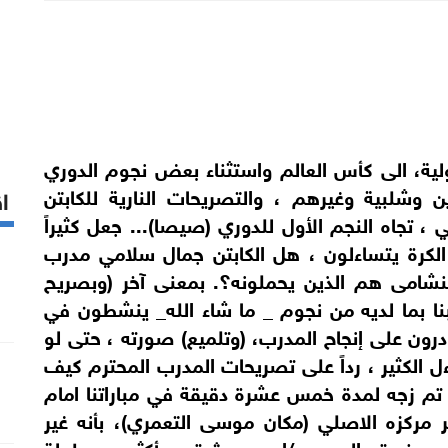
أولية، الى كأس العالم واستثناء بعض نجوم الدوري
وشلبية وغيرهم ، والتصريحات النارية للكابتن
اق
، تجاه النجم الأول للدوري (صيصا)... جعل كثيراً
) الكرة يتساءلون ، هل الكابتن جمال سلامي مدرب
نشامى هم الذين يحملونه؟. بمعنى آخر (وبصريح
تخبنا بما لديه من نجوم _ ما شاء الله_ ينشطون في
ادرون على إنجاح المدرب، (وتلميع) صورته ، حتى لو
ل الكثير ، رداً على تصريحات المدرب المحترم كيف
تم زجه لمدة خمس عشرة دقيقة في مباراتنا امام
مركزه الاصلي (مكان موسى التعمري)، بأنه غير
مع فريقه الحسين /إربد، حيث توج بأكثر من بطولة