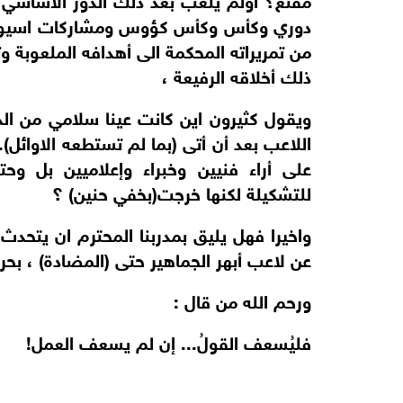
دوري وكأس وكأس كؤوس ومشاركات اسيوية رس
من تمريراته المحكمة الى أهدافه الملعوبة 
ذلك أخلاقه الرفيعة ،
ويقول كثيرون اين كانت عينا سلامي من ال
اللاعب بعد أن أتى (بما لم تستطعه الاوائل)
على أراء فنيين وخبراء وإعلاميين بل و
للتشكيلة لكنها خرجت(بخفي حنين) ؟
واخيرا فهل يليق بمدربنا المحترم ان يتحدث ع
عن لاعب أبهر الجماهير حتى (المضادة) ، بحرف
ورحم الله من قال :
فليُسعف القولُ... إن لم يسعف العمل!