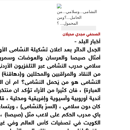
الصحفي مجدي محيلان
أخبار البلد -
الجدل الدائر بعد اعلان تشكيلة النشامى ال
أمثال صيصا والعرسان والعوضات وسمرين 
سلامي مدرب النشامى عبر التلفزيون الأردني 
من النقاد والمراقبين والمحللين و(دهاقنة
النشامى هو من يَحمل النشامى؟ ام أن ال
العبارة) ، فان كثيرا من الأراء تؤكد ان من
أندية أوروبية وآسيوية وإفريقية ومحلية ، ق
كان دون سلامي ، (السرُ بالنشامى) ، ويتساء
باي مدرب الحكم على لاعب مثل (صيصا) ، 
الكويت في تصفيات كأس العالم وفي غير 
مقنع؟ اوَلم يلعب بعد ذلك الدور الأساسي 