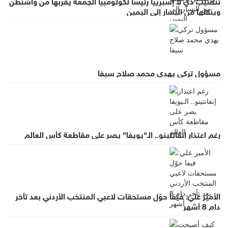
تنصيب دي لا إسبرييا رئيسا لكولومبيا الجمعة يقرّبها من واشنطن
وينقلها من اليسار إلى اليمين
مسؤول تركي يهدي محمد صلاح سيفا
رغم اعتذار إنفانتينو.. الـ"يويفا" يصر على مقاطعة كأس العالم
الأمير علي: فيفا حوّل مستحقات لاعبي المنتخب الأردني بعد تأخر
دام 8 أشهر