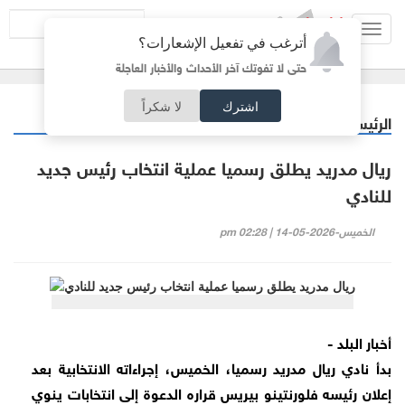
Toggl
أترغب في تفعيل الإشعارات؟
navig
حتى لا تفوتك آخر الأحداث والأخبار العاجلة
اشترك
لا شكراً
الرئيسية
رياضة
/
ريال مدريد يطلق رسميا عملية انتخاب رئيس جديد
للنادي
الخميس-2026-05-14 | 02:28 pm
أخبار البلد -
بدأ نادي ريال مدريد رسميا، الخميس، إجراءاته الانتخابية بعد
إعلان رئيسه فلورنتينو بيريس قراره الدعوة إلى انتخابات ينوي