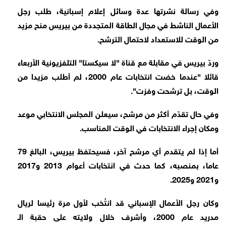
وفي رسالة نشرتها عدة وسائل إعلام إسبانية، طلب رجل
الأعمال الناشط في مجال الطاقة المتجددة من بيريس منح مزيد
من الوقت للاستعداد لاحتمال الترشح.
وردّ بيريس في مقابلة مع قناة "لا سيكستا" التلفزيونية الأربعاء
قائلا "عندما خضت انتخابات عام 2000، لم أطلب مزيدا من
الوقت، بل ترشحت وفزت".
وفي حال تقدّم أكثر من مرشح، سيعلن المجلس الانتخابي موعد
ومكان إجراء الانتخابات في الوقت المناسب.
أما إذا لم يتقدم أي مرشح آخر، فسيحتفظ بيريس، البالغ 79
عاما، بمنصبه، كما حدث في انتخابات أعوام 2013 و2017
و2021 و2025.
وكان رجل الأعمال الإسباني قد انتُخب لأول مرة رئيسا لريال
مدريد عام 2000، وأشرف خلال ولايته على حقبة الـ