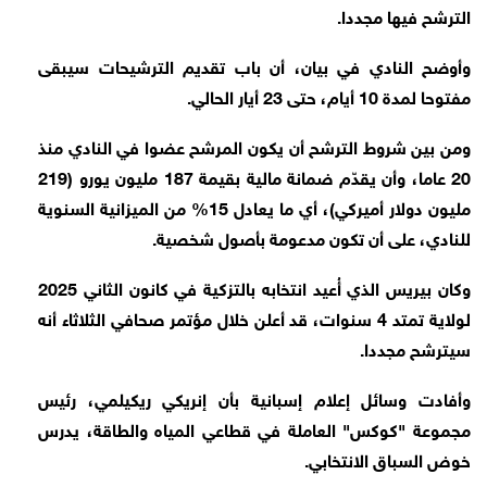
الترشح فيها مجددا.
وأوضح النادي في بيان، أن باب تقديم الترشيحات سيبقى
مفتوحا لمدة 10 أيام، حتى 23 أيار الحالي.
ومن بين شروط الترشح أن يكون المرشح عضوا في النادي منذ
20 عاما، وأن يقدّم ضمانة مالية بقيمة 187 مليون يورو (219
مليون دولار أميركي)، أي ما يعادل 15% من الميزانية السنوية
للنادي، على أن تكون مدعومة بأصول شخصية.
وكان بيريس الذي أُعيد انتخابه بالتزكية في كانون الثاني 2025
لولاية تمتد 4 سنوات، قد أعلن خلال مؤتمر صحافي الثلاثاء أنه
سيترشح مجددا.
وأفادت وسائل إعلام إسبانية بأن إنريكي ريكيلمي، رئيس
مجموعة "كوكس" العاملة في قطاعي المياه والطاقة، يدرس
خوض السباق الانتخابي.