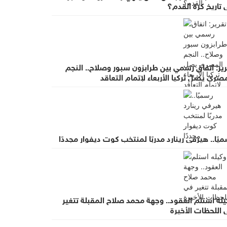
تاريخ كرة القدم؟
ير: اتفاق رسمي بين طرابزون سبور وصلاح.. النجم
صري يصل تركيا الأربعاء لإتمام التعاقد
يًا.. هيرفي رينارد مدربًا لمنتخب كوت ديفوار مجددًا
له استلم العقود.. وجهة محمد صلاح المقبلة تتغير
 اللحظات الأخيرة