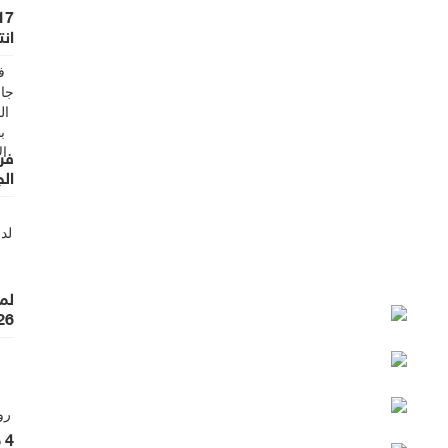
انت
فري
الج
لم
26
4