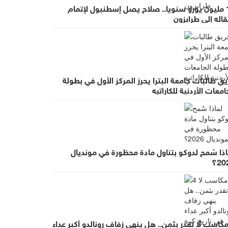
17 مليون يورو سنويا.. صلاح يصل إسطنبول لإتمام
قاله إلى طرابزون
ق طالبات جامعة البترا يحرز المركز الأول في بطولة
امعات الأردنية للكاراتيه
اذا سُمح لدوكو بتناول مادة محظورة في مونديال
20؟
 مكاسب لا تقدر بثمن.. هل ينهي زفاف رونالدو أكبر عداء