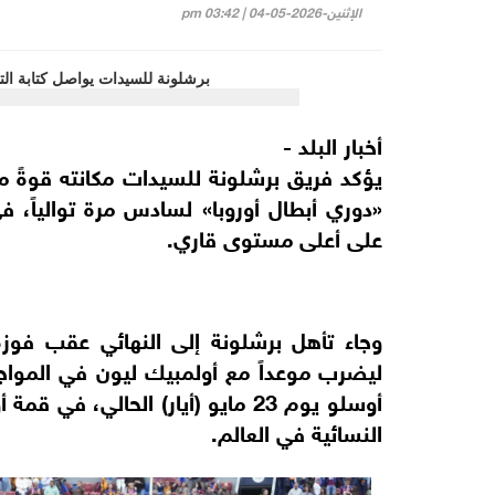
الإثنين-2026-05-04 | 03:42 pm
أخبار البلد -
يؤكد فريق برشلونة للسيدات مكانته قوةً مه
«دوري أبطال أوروبا» لسادس مرة توالياً، 
على أعلى مستوى قاري.
ليضرب موعداً مع أولمبيك ليون في المواجه
أوسلو يوم 23 مايو (أيار) الحالي، 
النسائية في العالم.