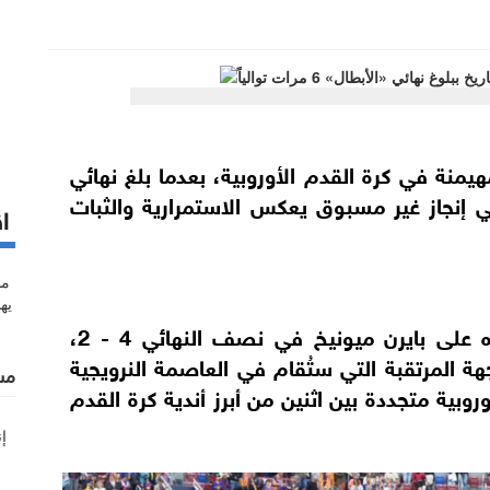
يمنة في كرة القدم الأوروبية، بعدما بلغ نهائي
في إنجاز غير مسبوق يعكس الاستمرارية والثبات
اق
وجاء تأهل برشلونة إلى النهائي عقب فوزه على بايرن ميونيخ في نصف النهائي 4 - 2،
ة المرتقبة التي ستُقام في العاصمة النرويجية
مس
في قمة أوروبية متجددة بين اثنين من أبرز أندية كرة القدم