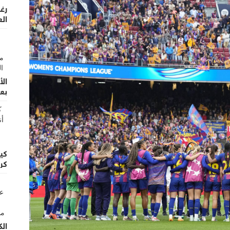
رغم
الع
الأ
بعد 
كي
كر
الك