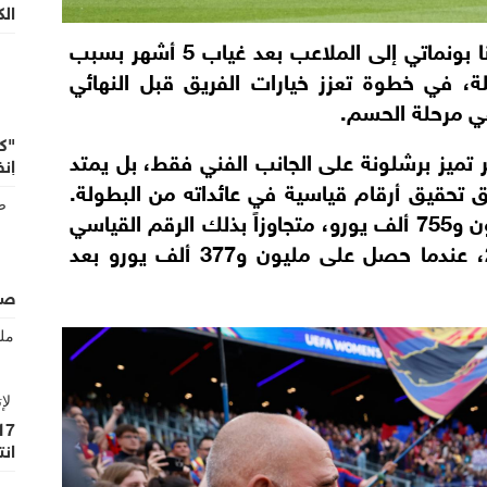
الك
وشهدت المباراة عودة النجمة الإسبانية أيتانا بونماتي إلى الملاعب بعد غياب 5 أشهر بسبب
 في خطوة تعزز خيارات الفريق قبل النهائي
في مرحلة الحسم.
"ك
تميز برشلونة على الجانب الفني فقط، بل يمتد
إنف
ق تحقيق أرقام قياسية في عائداته من البطولة.
فقد ضمن النادي حتى الآن مبلغاً قدره مليون و755 ألف يورو، متجاوزاً بذلك الرقم القياسي
السابق المسجل في موسم 2023 - 2024، عندما حصل على مليون و377 ألف يورو بعد
صف
انت