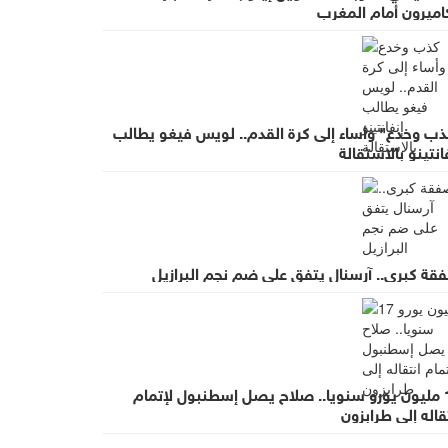
اميرون أمام المغرب
ذب وخدع" وأساء إلى كرة القدم.. لويس فيغو يطالب
انتينو بالاستقالة
قة كبرى.. آرسنال يتفق على ضم نجم البرازيل
17 مليون يورو سنويا.. صلاح يصل إسطنبول لإتمام
قاله إلى طرابزون