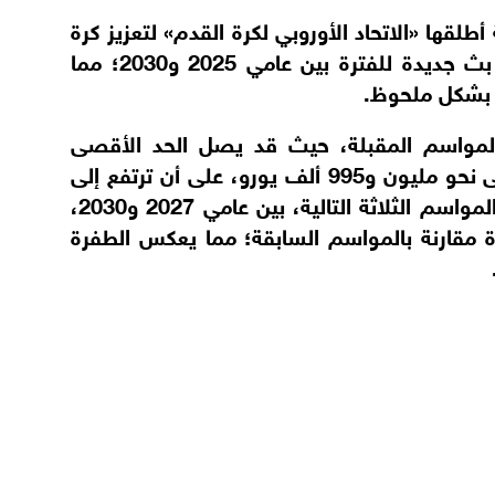
لقها «الاتحاد الأوروبي لكرة القدم» لتعزيز كرة
القدم النسائية، خصوصاً بعد توقيع عقود بث جديدة للفترة بين عامي 2025 و2030؛ مما
ا بشكل ملحوظ.
المواسم المقبلة، حيث قد يصل الحد الأقصى
لعائدات البطل في موسم 2026 - 2027 إلى نحو مليون و995 ألف يورو، على أن ترتفع إلى
نحو مليونين و800 ألفاً في كل موسم من المواسم الثلاثة التالية، بين عامي 2027 و2030،
ة مقارنة بالمواسم السابقة؛ مما يعكس الطفرة