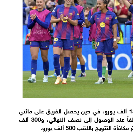
كما رُفعت مكافأة صدارة المجموعة إلى 180 ألف يورو، في حين يحصل الفريق على مائتي
ألف يورو مقابل بلوغ ربع النهائي، و250 ألفاً عند الوصول إلى نصف النهائي، و300 ألف
التتويج باللقب 500 ألف يورو.