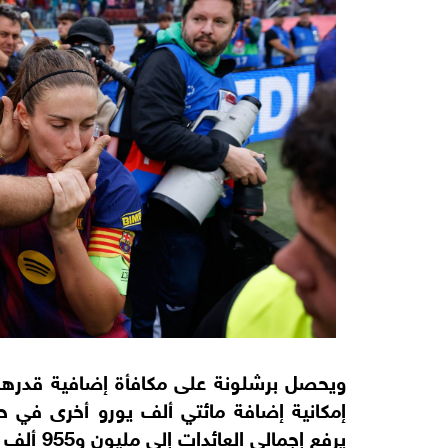
إمكانية إضافة مائتي ألف يورو أخرى في حا
يرفع إجمالي العائدات إلى مليون و955 ألف يورو بنهاية البطولة.