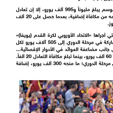
وكان الحد الأقصى الممكن تحقيقه هذا الموسم يبلغ مليوناً و995 ألف يورو، إلا إن تعادل
الفريق أمام تشيلسي في مرحلة الدوري حرمه من مكافأة إضافية، بعدما حصل على 20 ألف
ي أجراها «الاتحاد الأوروبي لكرة القدم (يويفا)»
على نظام البطولة، حيث رُفعت قيمة المشاركة في مرحلة الدوري إلى 505 آلاف يورو لكل
 جانب مضاعفة العوائد في الأدوار الإقصائية...
فقد ارتفعت مكافأة الفوز في المباريات إلى 60 ألف يورو، بينما تبلغ مكافأة التعادل 20 ألفاً.
ونجح برشلونة في تحقيق 5 انتصارات خلال مرحلة الدوري؛ ما منحه 300 ألف يورو، إضافة