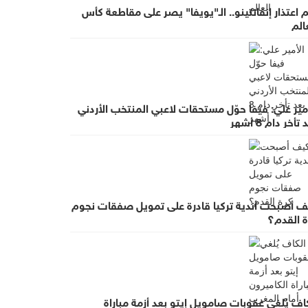
 اعتذار إنفانتينو.. الـ"يويفا" يصر على مقاطعة كأس
الم
مير علي: فيفا حوّل مستحقات لاعبي المنتخب الأردني
تأخر دام 8 أشهر
ف أصبحت أندية تركيا قادرة على تمويل صفقات نجوم
ة القدم؟
اف يُلغي عقوبات صامويل إيتو بعد أزمة مباراة