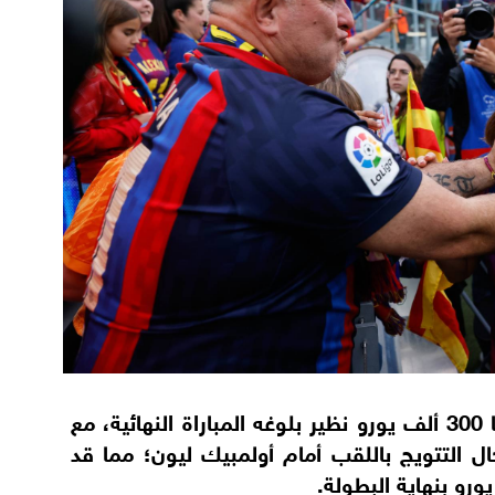
ويحصل برشلونة على مكافأة إضافية قدرها 300 ألف يورو نظير بلوغه المباراة النهائية، مع
ل التتويج باللقب أمام أولمبيك ليون؛ مما قد