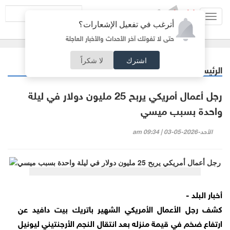
Toggl
أترغب في تفعيل الإشعارات؟
navig
حتى لا تفوتك آخر الأحداث والأخبار العاجلة
اشترك
لا شكراً
الرئيسية
رياضة
/
رجل أعمال أمريكي يربح 25 مليون دولار في ليلة
واحدة بسبب ميسي
الأحد-2026-05-03 | 09:34 am
أخبار البلد -
كشف رجل الأعمال الأمريكي الشهير باتريك بيت دافيد عن
ارتفاع ضخم في قيمة منزله بعد انتقال النجم الأرجنتيني ليونيل