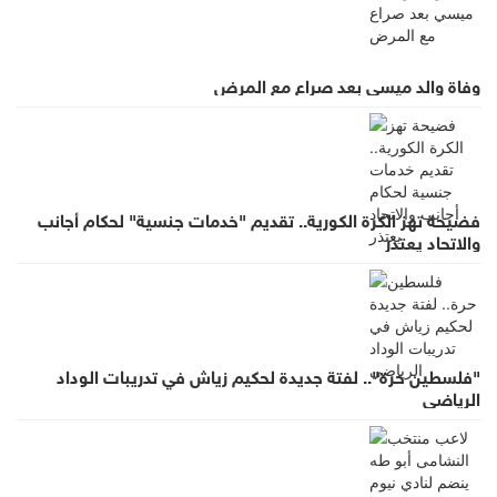
وفاة والد ميسي بعد صراع مع المرض
فضيحة تهز الكرة الكورية.. تقديم "خدمات جنسية" لحكام أجانب
والاتحاد يعتذر
"فلسطين حرة".. لفتة جديدة لحكيم زياش في تدريبات الوداد
الرياضي