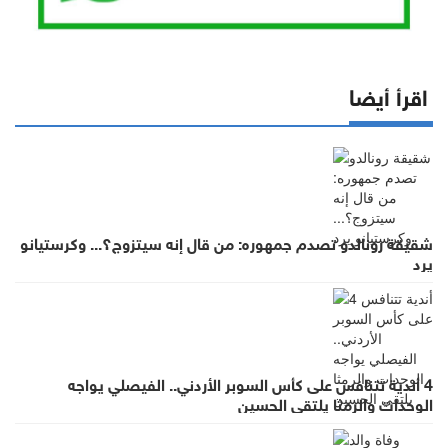
اقرأ أيضا
شقيقة رونالدو تصدم جمهوره: من قال إنه سيتزوج؟... وكرستيانو
يرد
4 أندية تتنافس على كأس السوبر الأردني.. الفيصلي يواجه
الوحدات والرمثا يلتقي الحسين