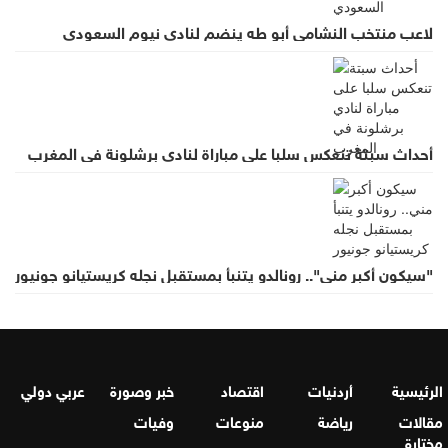
لاعب منتخب النشامى أبو طه ينضم لنادي نيوم السعودي
أحداث سبتة تنعكس سلبا على مباراة لنادي برشلونة في المغرب
"سيكون أكبر مني".. رونالدو يتنبأ بمستقبل نجله كريستيانو جونيور
الرئيسية
أردنيات
اقتصاد
خبر وصورة
عربي دولي
مقالات
رياضة
منوعات
وفيات
مختارة