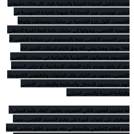
وإعادة تشكيل السيادة الدينية والرمزية عليه، كان هناك مشروعي
قرارين تهويدين جرى المصادقة عليهما بالقراءة التمهيدية في
الكنيست. الأول ينزع القدسية عن ساحات ومصاطب واروقة
المسجد الأقصى، ويحولها إلى ساحات عامة تابعة لبلدية الاحتلال،
وحصر المسجد الأقصى فقط بالمسقوف من مساحة الأقصى الـ
144 دونمًا. وهذا يعني بأنه يحق لأتباع الديانات الأخرى أداء
طقوسهم وصلواتهم التلمودية والتوراتية في ساحات الأقصى،
دون أن يكون بوسع دائرة الأوقاف الإسلامية، أو حراس المسجد
الأقصى، منعهم عن القيام بتلك الصلوات والطقوس التلمودية،
فهم سيتعرضون للاعتقال والمحاكمة والإبعاد عن الأقصى
والإقامة الجبرية والحبس المنزلي.
أما مشروع القانون الثاني المعروف بقانون "إنقاذ حائط المبكى"،
فينطوي على تغيرات كبيرة على وضع المسجد الأقصى، بحيث
ينزع الطابع التعليمي والاجتماعي عنه، ويجري إغلاق مدارس ثانوية