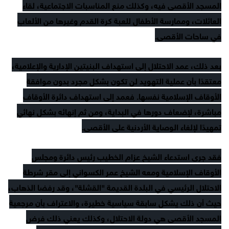
المسجد الأقصى فيه، وكذلك منع المناسبات الاجتماعية، لقاء
العائلات، وممارسة الأطفال للعبة كرة القدم وغيرها من الألعاب
في ساحات الأقصى.
بعد ذلك، عمد الاحتلال إلى استهداف البنيتين الإدارية والإعلامية،
معتقدًا بأن عملية التهويد لن تكون بشكل مجرد بدون موافقة
الأوقاف الإسلامية نفسها. فعمد إلى استهداف دائرة الأوقاف
مباشرة، لإضعاف دورها في البداية، ومن ثم إنهائه بشكل نهائي
تمهيدًا لإلغاء الوصاية الأردنية على الأقصى.
فقد جرى استدعاء الشيخ عزام الخطيب رئيس دائرة ومجلس
الأوقاف الإسلامية ومعه الشيخ عمر الكسواني إلى مقر شرطة
الاحتلال الرئيسي في البلدة القديمة "القشلة"، وقد رفضا الذهاب،
حيث أن ذلك يشكل سابقة سياسية خطيرة، والاعتراف بأن مرجعية
المسجد الأقصى هي دولة الاحتلال، وكذلك يعني ذلك فرض