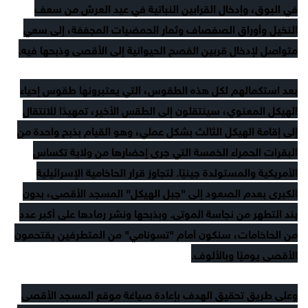
في البوق، وإدخال القرابين النباتية في عيد العرش من سعف
النخيل وأوراق الصفصاف وثمار الحمضيات المجففة، إلى سعي
متواصل لإدخال قربين الفصح الحيوانية إلى الأقصى وذبحها فيه.
بعد استكمالهم لكل هذه الطقوس، التي يعتبرونها طقوس إحياء
الهيكل المعنوي، سينتقلون إلى الطقس الأخير، تمهيدًا للانتقال
إلى إقامة الهيكل الثالث بشكل عملي، وهو القيام بذبح واحدة من
البقرات الحمراء الخمسة التي جرى إحضارها من ولاية تكساس
الأمريكية والمستولدة جينيًا. لتجاوز قرار الحاخامية الإسرائيلية
الكبرى بعدم الصعود إلى "جبل الهيكل" المسجد الأقصى، بدون
بند التطهر من نجاسة الموتى. وبذبحها ونشر رمادها على أكبر عدد
من الحاخامات، سنكون أمام "تسونامي" من المتطرفين يقتحمون
الأقصى يوميًا وبالألوف.
وعلى طريق تحقيق الهدف بإعادة صياغة موقع المسجد الأقصى