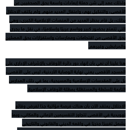
ولذلك عمد إلى شن حملة إبعادات واسعة بحق الصحفيين عن
الأقصى، والتنكيل بهم، واعتقال العديد منهم. ولم يكتفِ الاحتلال
بذلك، بل قام بحظر العديد من المنصات الإعلامية الكبرى، وهي
التي تتمتع بحضور كبير وواسع عربيًا وإسلاميًا، في نقل ما يجري
بحق الأقصى من اقتحامات وممارسات واستفزازات بحق المصلين
والمرابطين وغيرهم.
هنا علينا أن نعي بأن إنهاء دور دائرة الأوقاف بالإشراف الإداري على
المسجد الأقصى يعني نهاية الوصاية الأردنية، ليس على الأقصى،
بل على المقدسات الإسلامية والمسيحية، بما في ذلك المدارس
التابعة للسلطة والمستظلة بمظلة الأوقاف الإسلامية.
الاحتلال يعتقد الآن بأن هناك فرصة مؤاتية جدًا لفرض وقائع
تهويدية في الأقصى تتجاوز التقسيمين الزماني والمكاني، وبما
يشمل تغييرًا جذريًا في واقعه الديني والقانوني والتاريخي