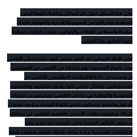
وفي هذا السياق، نقول بأن إسرائيل وخاصة حكومة اليمين
المتطرف وشركائها من الصهيونية الدينية والقومية، اتخذت
سلسلة واسعة من القرارات والقوانين، ونفذت إجراءات ميدانية
كبيرة لتحقيق هذا الغرض.
ففي الإطار الميداني، لم تكتفِ بفرض قيود مشددة على الأقصى
بعدد وأعمار المسموح لهم بالصلاة في الأقصى من المسلمين،
بل وسعت من دائرة الاقتحامات للمقتحمين للأقصى من
المستوطنين، وبشكل جماعي باتوا يؤدون صلواتهم وطقوسهم
التلمودية والتوراتية في ساحات الأقصى، ويخرجون عن مسارات
الدخول والخروج، ويدخلون بلباس الكهنة البيضاء ويؤدون صلوات
البركة، ويقيمون حفلات الأعراس والتعميد للبالغين في ساحاته،
ويدخلون اللفائف السوداء وكتب الصلاة، مع تمديد فترة
الاقتحامات الصباحية بزيادة ساعة، وكذلك القيام بعمليات النفخ