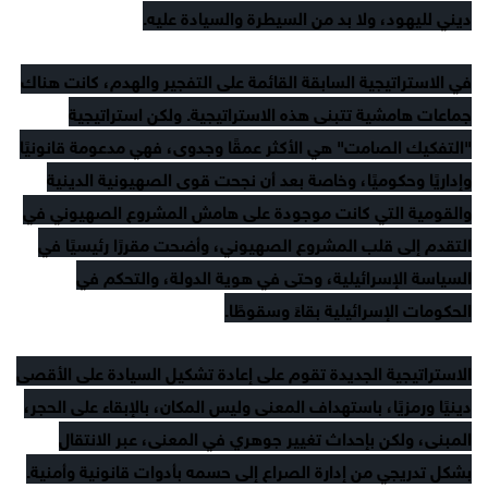
ديني لليهود، ولا بد من السيطرة والسيادة عليه.
في الاستراتيجية السابقة القائمة على التفجير والهدم، كانت هناك
جماعات هامشية تتبنى هذه الاستراتيجية. ولكن استراتيجية
"التفكيك الصامت" هي الأكثر عمقًا وجدوى، فهي مدعومة قانونيًا
وإداريًا وحكوميًا، وخاصة بعد أن نجحت قوى الصهيونية الدينية
والقومية التي كانت موجودة على هامش المشروع الصهيوني في
التقدم إلى قلب المشروع الصهيوني، وأضحت مقررًا رئيسيًا في
السياسة الإسرائيلية، وحتى في هوية الدولة، والتحكم في
الحكومات الإسرائيلية بقاءً وسقوطًا.
الاستراتيجية الجديدة تقوم على إعادة تشكيل السيادة على الأقصى
دينيًا ورمزيًا، باستهداف المعنى وليس المكان، بالإبقاء على الحجر،
المبنى، ولكن بإحداث تغيير جوهري في المعنى، عبر الانتقال
بشكل تدريجي من إدارة الصراع إلى حسمه بأدوات قانونية وأمنية.