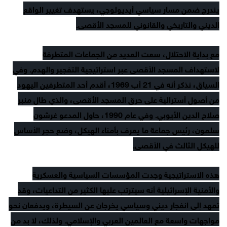
يندرج ضمن مسار سياسي أيديولوجي، يستهدف تغيير الواقع
الديني والتاريخي والقانوني للمسجد الأقصى.
مع بداية الاحتلال، سعت العديد من الجماعات المتطرفة
لاستهداف المسجد الأقصى عبر استراتيجية التفجير والهدم. وفي
السياق، نذكر أنه في 21 أب 1969، أقدم أحد المتطرفين اليهود
من أصول أسترالية على حرق المسجد الأقصى، والذي طال منبر
صلاح الدين الأيوبي. وفي عام 1990، حاول المدعو غرشون
سلمون، رئيس جماعة ما يعرف بأمناء الهيكل، وضع حجر الأساس
للهيكل الثالث في الأقصى.
هذه الاستراتيجية وجدت المؤسسات السياسية والعسكرية
والأمنية الإسرائيلية أنه سيترتب عليها الكثير من التداعيات، وقد
تمهد إلى انفجار ديني وسياسي يخرجان عن السيطرة، ويدفعان نحو
مواجهات واسعة مع العالمين العربي والإسلامي. ولذلك، لا بد من