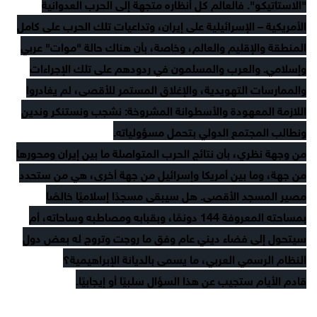
"الاستاتيكو". فالعالم كل أنظاره متجهة إلى الحرب العدوانية
الأمريكية – الإسرائيلية على إيران، وتداعيات تلك الحرب على كامل
المنطقة والإقليم والعالم، وخاصة، بأن هناك حالة "موات" عربي
وإسلامي. والعرب والمسلمون في ردودهم على تلك الإجراءات
والممارسات التهويدية، والإغلاق المستمر للأقصى، لم يغادروا
اللازمة المعهودة والأسطوانة المشروخة: نشجب ونستنكر وندين
ونطالب المجتمع الدولي بتحمل مسؤولياته.
من وجهة نظري، بأن نتائج الحرب المتواصلة ما بين إيران ومحورها
من جهة، وما بين أمريكا وإسرائيل من جهة أخرى، هي من ستحدد
مصير المسجد الأقصى. هل سيبقى مسجدًا إسلاميًا خالصًا
بمساحته المعروفة 144 دونمًا، وبقبابه ومصاطبه وساحاته، أم
سيتحول إلى فضاء ديني عام وفق ما روجت وتروج له بعض دول
النظام الرسمي العربي، ما يسمى بالديانة الإبراهيمية؟
قادم الأيام ستجيب عن هذا السؤال سلبيًا أو إيجابيًا.