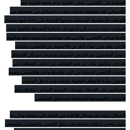
السيادة على الأقصى. رفض الشيخ عزام ومعه الشيخ عمر
الكسواني كان متوقعًا، ولذلك صعدت إسرائيل من هجمتها على
الأوقاف الإسلامية، لإضعاف قدرتها الإدارية على إدارة شهر رمضان
المبارك. حيث عمدت إلى استهداف الدائرة المحيطة بالشيخ عزام،
خاصة حراس الأقصى، والذين هم موظفون أردنيون تدفع رواتبهم
الأردن. وقد جرى إبعاد أكثر من 49 منهم عن الأقصى، وكذلك
تحويل الحارسين عبد الرحمن الشريف وحسام سدر إلى الاعتقال
الإداري. وترافق ذلك من منع الأوقاف من تركيب المظلات في
ساحات الأقصى للحماية من البرد والمطر والحر والشمس، وعدم
تشغيل عيادة الأوقاف الطبية، وأيضًا عدم إدخال الوجبات
للصائمين على الإفطار، ووجبات السحور للحراس، وكذلك منع
الترتيبات اللوجستية المتعلقة باستقبال المصلين.
الاحتلال يدرك بأن وسائل الإعلام هي الخطر على صورته وعلى ما
يقوم به من إجراءات وممارسات بحق الأقصى والمصلين وغيرهم،