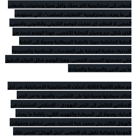
الذهاب إلى استراتيجية أكثر عمقًا، وأقل ضررًا وتداعيات، بالذهاب
إلى ما يعرف باستراتيجية "التفكيك الصامت"، التي تستهدف
المعنى لا المكان. أي تفكيك الوضع التاريخي والقانوني والديني،
الذي شكل درع وسياج الحماية للأقصى. فهذا الوضع ترسخ من
الحقبة العثمانية مرورًا بالحقبة البريطانية وصولًا إلى الحقبة
الأردنية، صاحبة الوصاية على المقدسات الإسلامية والمسيحية
وفي مقدمتها المسجد الأقصى، وهذا الوضع شكل التوازن الدقيق
ما بين الدين والسياسة والسيادة.
مع مطلع الألفية الثالثة، أحدثت الاستراتيجية الإسرائيلية، من أجل
إحكام سيطرتها وسيادتها على الأقصى، والعبور به من الزمن
الإسلامي الخالص إلى الزمن اليهودي – الإسلامي المشترك في
البداية، وصولًا إلى السيطرة والتهويد الكلي، بإقامة ما يعرف
بالهيكل الثالث بدل مسجد قبة الصخرة، ضمن أساطير ومقولات
تلمودية وتوراتية تقول بأن الأقصى "جبل الهيكل" أقدس مكان