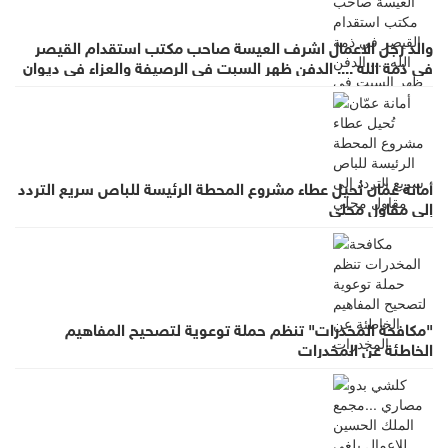
والد رجل الاعمال اشرف العيسة صاحب مكتب استقدام القيصر
في ذمة الله .... الدفن ظهر السبت في الرصيفة والعزاء في ديوان
صانور بحي الرشيد
أمانة عمّان تُحيل عطاء مشروع المحطة الرئيسة للباص سريع التردد
إلى مقاول محلي
"مكافحة المخدرات" تنظم حملة توعوية لتصحيح المفاهيم
الخاطئة عن المخدرات