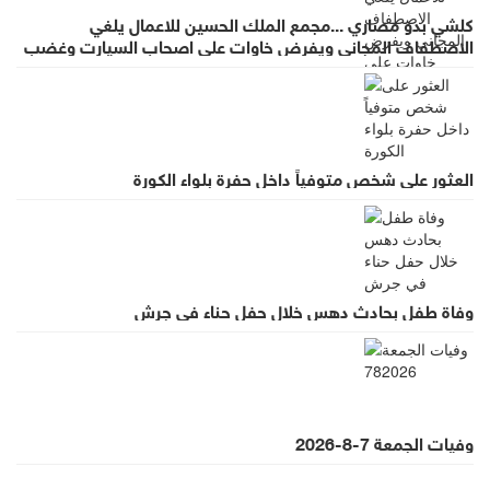
كلشي بدو مصاري ...مجمع الملك الحسين للاعمال يلغي
الاصطفاف المجاني ويفرض خاوات على اصحاب السيارت وغضب
واسع لقرار يطرد الاستثمار
العثور على شخص متوفياً داخل حفرة بلواء الكورة
وفاة طفل بحادث دهس خلال حفل حناء في جرش
وفيات الجمعة 7-8-2026