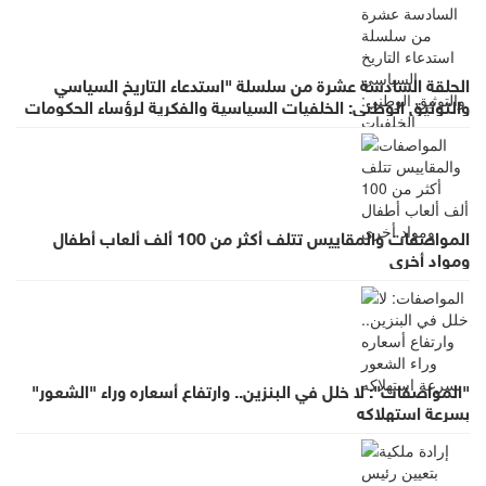
الحلقة السادسة عشرة من سلسلة "استدعاء التاريخ السياسي
والتوثيق الوطني: الخلفيات السياسية والفكرية لرؤساء الحكومات
في عهد الملك الحسين بن طلال (١٩٥٣- ١٩٩٩)"
المواصفات والمقاييس تتلف أكثر من 100 ألف ألعاب أطفال
ومواد أخرى
"المواصفات": لا خلل في البنزين.. وارتفاع أسعاره وراء "الشعور"
بسرعة استهلاكه