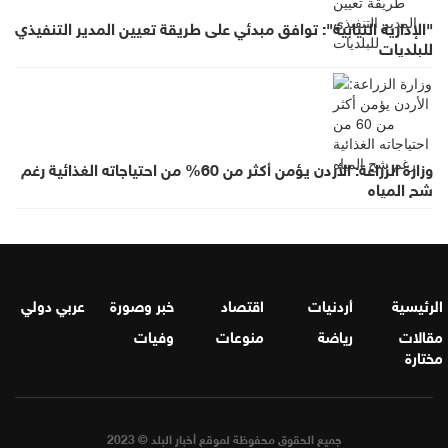
"الإدارية النيابية": توافق مبدئي على طريقة تعيين المدير التنفيذي
للبلديات
وزارة الزراعة: الأردن يؤمن أكثر من 60% من احتياجاته الغذائية رغم
شح المياه
الرئيسية
أردنيات
اقتصاد
خبر وصورة
عربي دولي
مقالات
رياضة
منوعات
وفيات
مختارة
جميع الحقوق محفوظة لموقع أخبار البلد © 2023