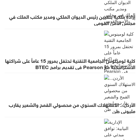
إرادة ملكية بتعيين رئيس الديوان الملكي ومدير مكتب الملك في
مجلس الأمن القومي
كلية لومينوس الجامعية التقنية تحتفل بمرور 15 عاماً على شراكتها
الاستراتيجية مع Pearson في تقديم برامج BTEC
الأردن... الاستهلاك السنوي من محصولي القمح والشعير يقارب
مليوني طن