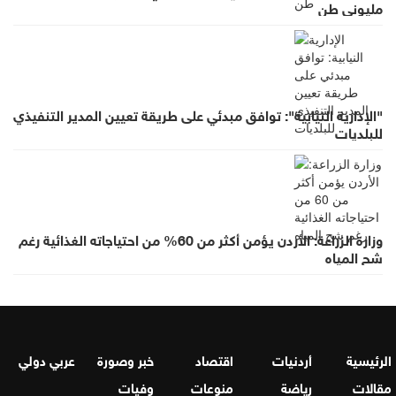
مليوني طن
"الإدارية النيابية": توافق مبدئي على طريقة تعيين المدير التنفيذي
للبلديات
وزارة الزراعة: الأردن يؤمن أكثر من 60% من احتياجاته الغذائية رغم
شح المياه
الرئيسية
أردنيات
اقتصاد
خبر وصورة
عربي دولي
مقالات
رياضة
منوعات
وفيات