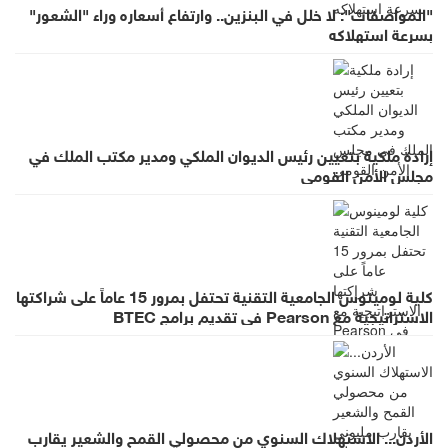
"المواصفات": لا خلل في البنزين.. وارتفاع أسعاره وراء "الشعور"
بسرعة استهلاكه
إرادة ملكية بتعيين رئيس الديوان الملكي ومدير مكتب الملك في
مجلس الأمن القومي
كلية لومينوس الجامعية التقنية تحتفل بمرور 15 عاماً على شراكتها
الاستراتيجية مع Pearson في تقديم برامج BTEC
الأردن... الاستهلاك السنوي من محصولي القمح والشعير يقارب