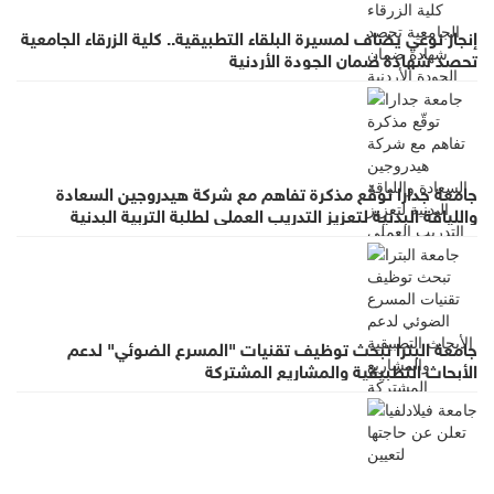
إنجاز نوعي يضاف لمسيرة البلقاء التطبيقية.. كلية الزرقاء الجامعية
تحصد شهادة ضمان الجودة الأردنية
جامعة جدارا توقّع مذكرة تفاهم مع شركة هيدروجين السعادة
واللياقة البدنية لتعزيز التدريب العملي لطلبة التربية البدنية
جامعة البترا تبحث توظيف تقنيات "المسرع الضوئي" لدعم
الأبحاث التطبيقية والمشاريع المشتركة