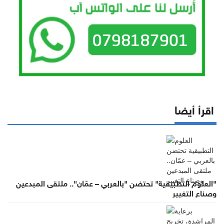
اقرأ أيضا
"العلوم التطبيقية" تحتضن "بالعربي – عمّان".. ملتقى المبدعين
وصناع التغيير