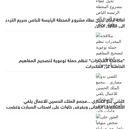
أمانة عمّان تُحيل عطاء مشروع المحطة الرئيسة للباص سريع التردد
إلى مقاول محلي
"مكافحة المخدرات" تنظم حملة توعوية لتصحيح المفاهيم
الخاطئة عن المخدرات
كلشي بدو مصاري ...مجمع الملك الحسين للاعمال يلغي
الاصطفاف المجاني ويفرض خاوات على اصحاب السيارت وغضب
واسع لقرار يطرد الاستثمار