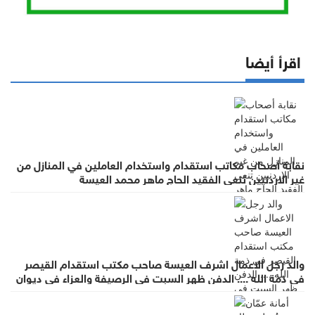
اقرأ أيضا
نقابة أصحاب مكاتب استقدام واستخدام العاملين في المنازل من
غير الاردنيين تنعى الفقيد الحاج ماهر محمد العيسة
والد رجل الاعمال اشرف العيسة صاحب مكتب استقدام القيصر
في ذمة الله .... الدفن ظهر السبت في الرصيفة والعزاء في ديوان
صانور بحي الرشيد