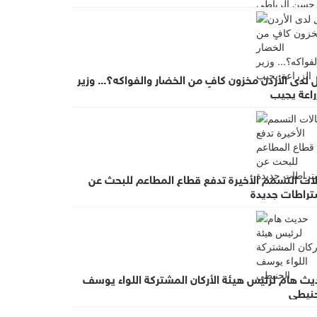
لدى الأردن مخزون كافٍ من الخضار والفواكه؟... وزير
راعة يجيب
لات التسمم الأخيرة تدفع قطاع المطاعم للبحث عن
تراطات جديدة
يث هام لرئيس هيئة الأركان المشتركة اللواء يوسف
حنيطي