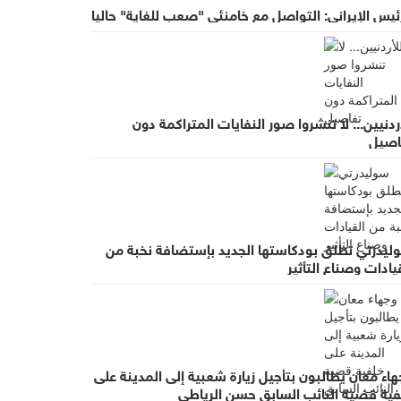
ئيس الإيراني: التواصل مع خامنئي "صعب للغاية" حاليا
ردنيين... لا تنشروا صور النفايات المتراكمة دون
اصيل
ليدرتي تطلق بودكاستها الجديد بإستضافة نخبة من
يادات وصناع التأثير
اء معان يطالبون بتأجيل زيارة شعبية إلى المدينة على
فية قضية النائب السابق حسن الرياطي