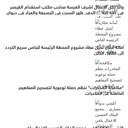
والد رجل الاعمال اشرف العيسة صاحب مكتب استقدام القيصر
في ذمة الله .... الدفن ظهر السبت في الرصيفة والعزاء في ديوان
صانور بحي الرشيد
أمانة عمّان تُحيل عطاء مشروع المحطة الرئيسة للباص سريع التردد
إلى مقاول محلي
"مكافحة المخدرات" تنظم حملة توعوية لتصحيح المفاهيم
الخاطئة عن المخدرات
كلشي بدو مصاري ...مجمع الملك الحسين للاعمال يلغي