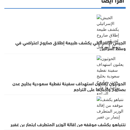
الجيش الإسرائيلي يكشف طبيعة إطلاق صاروخ اعتراضي في
وسط إسرائيل
الحوثيون يعلنون استهداف سفينة نفطية سعودية بخليج عدن
بصاروخ وإجبارها على التراجع
نتنياهو يكشف موقفه من إقالة الوزير المتطرف إيتمار بن غفير