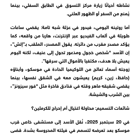
نشاطه أحيانًا زيارة مركز التسوق في الطابق السفلي، بينما
يُمنع من السفر أو الظهور العلني.
أما روتينه اليومي، فيدور في عزلة شبه تامة: يقضي ساعات
طويلة في ألعاب الفيديو عبر الإنترنت، هاربا من واقعه، كما
يؤكد مصدر مقرب من دائرته. يقول المصدر، الملقب بـ”إتش”،
إن الأسد "شخص خجول ومذعور تحول إلى عنيف، لكنه اليوم
يعيش بلا هدف، مكتفيا بالأموال التي سرقها”.
زوجته أسماء تعالج من اللوكيميا الحادة في موسكو، وأبناؤه
(حافظ، زين، كريم) يعيشون معه في الشقق نفسها، بينما
يقضي شقيقه ماهر وقته في فنادق فاخرة مثل "فور سيزونز”،
بين الشرب والشيشة.
شائعات التسميم: محاولة اغتيال أم إحراج للكرملين؟
في 20 سبتمبر 2025، نُقل الأسد إلى مستشفى خاص قرب
موسكو بعد تعرضه لتسمم في فيلته المحروسة بشدة. قضى