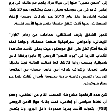
إلى "سجن ذهبي” منها إلى حياة حرة. يقيم مع عائلته في برج
زجاجي فاخر في حي موسكو سيتي، حيث يمتلكون نحو 20 شقة
فخمة اشتروها منذ عام 2013 عبر شركات وهمية لإخفاء
الصفقات، بينها ثلاث شقق متصلة يقيم فيها الأسد نفسه.
تتميز الشقق بترف استثنائي: حمامات من رخام "كارارا”
الإيطالي، وأحواض سيراميكية ضخمة مسخنة، ونوافذ تمتد
لأربعة أمتار تطل على أفق موسكو، حيث يمكن للأسد مشاهدة
الألعاب النارية في "يوم النصر” الروسي (9 مايو) برفقة كأس
شمبانيا، بحسب رواية ناتاشا. كما تمتلك العائلة فيلا منعزلة
خارج المدينة بإشراف شركة أمن خاصة ممولة من الحكومة
الروسية، تضمن رفاهية مادية مدعومة بأموال نُقلت نقدا عبر
مطار فنوكوفو.
لكن هذه الرفاهية مشروطة: الصمت التام عن الماضي، وحظر
أي نشاط سياسي أو إعلامي، تحت رقابة جهاز الأمن الروسي
(FSB). يتحرك الأسد بحرية محدودة داخل البرج، ولا يتعدى