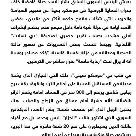
يعيش الرئيس السوري السابق بشار الأسد حياة غامضة خلف
جدران الحماية الروسية في موسكو. بعيدًا عن ضجيج السياسة
والحروب التي شكّلت ملامح حكمه لأكثر من عقدين، يقضي
الأسد أيامه في عزلة شبه تامة داخل مجمع فخم يخضع لإشراف
أمني مشدد، بحسب تقرير حصري لصحيفة "دي تسايت”
الألمانية. وبينما تتحدث بعض التسريبات عن تدهور حالته
الصحية ومعاناته من عزلة نفسية قاسية، تؤكد مصادر روسية
أنه لا يزال تحت "رعاية خاصة” بقرار مباشر من الكرملين.
في قلب حي "موسكو سيتي”، ذلك الحي التجاري الذي يشبه
مدينة من المستقبل المبنية على أحلام الثراء والقوة، يقف برج
زجاجي شاهق يرتفع إلى 300 متر في السماء. أمامه يشعر الزائر
بالضآلة، كأنه حشرة أمام عملاق من الزجاج والصلب. هنا،
يختبئ الرجل الذي أمر بقصف شعبه: بشار الأسد، الديكتاتور
السوري الذي اشتهر بلقب "الجزار”. ليس وحده، بل مع أفراد
عائلته الذين يسيطرون على نحو 20 شقة فاخرة في هذا البرج،
يعيشون حياة ملكية سرية بعيدا عن أعين العالم.