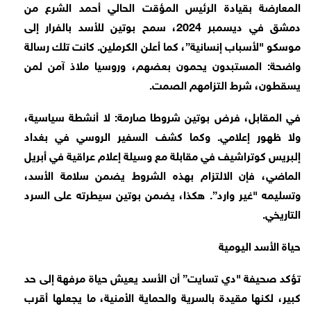
المعارضة بقيادة الرئيس المؤقت الحالي أحمد الشرع من
دمشق في ديسمبر 2024، سمح بوتين للأسد بالفرار إلى
موسكو "لأسباب إنسانية”، كما أعلن الكرملين. كانت تلك رسالة
واضحة: المستبدون يحمون بعضهم، وروسيا ملاذ آمن لمن
يسقطون، شرط التزامهم الصمت.
في المقابل، فرض بوتين شروطا صارمة: لا أنشطة سياسية،
ولا ظهور إعلامي. وكما كشف السفير الروسي في بغداد
إلبريس كوتراشيف في مقابلة مع وسيلة إعلام عراقية في أبريل
الماضي، فإن الالتزام بهذه الشروط يضمن سلامة الأسد،
وتسليمه "غير وارد”. هكذا، يضمن بوتين سيطرته على السرد
التاريخي.
حياة الأسد اليومية
تؤكد صحيفة "دي تسايت” أن الأسد يعيش حياة مرفهة إلى حد
كبير، لكنها مقيدة بالسرية والحماية الأمنية، ما يجعلها أقرب