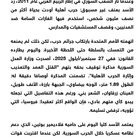
وعندما ثار الشعب السوري في إطار الربيع العربي عام 2011، ردّ
الأسد بعنف غير مسبوق: حرب أهلية أودت بحياة أكثر من
نصف مليون شخص، استخدم فيها الغازات السامة ضد
المدنيين، وقصف المستشفيات والمدارس.
اتهمته الأمم المتحدة بارتكاب جرائم حرب، لكن ذلك لم يمنعه
من التمسك بالسلطة حتى اللحظة الأخيرة. واليوم يطارده
القانون: ففي 27 سبتمبر/أيلول 2025، أصدرت وزارة العدل
السورية مذكرة توقيف بحقه بتهم "القتل العمد والتعذيب
وإثارة الحرب الأهلية”. تضمنت المذكرة أوصافا دقيقة له:
الطول 1.89 متر، الوجه بيضاوي، الجبهة بارزة، الأنف طويل،
العينان زرقاوان، الشعر بني. ورغم هذه التفاصيل التي تجعله
يبدو كأي متهم عادي، فإن الواقع أكثر تعقيدا: فروسيا، التي
تؤويه، ترفض تسليمه.
يعتمد الأسد كليا اليوم على حاميه فلاديمير بوتين، الذي دعم
نظامه عسكريا خلال الحرب السورية. لكن عندما اقتربت قوات