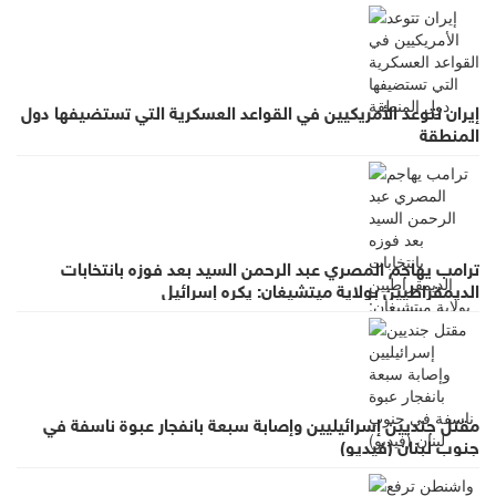
إيران تتوعد الأمريكيين في القواعد العسكرية التي تستضيفها دول
المنطقة
ترامب يهاجم المصري عبد الرحمن السيد بعد فوزه بانتخابات
الديمقراطيين بولاية ميتشيغان: يكره إسرائيل
مقتل جنديين إسرائيليين وإصابة سبعة بانفجار عبوة ناسفة في
جنوب لبنان (فيديو)