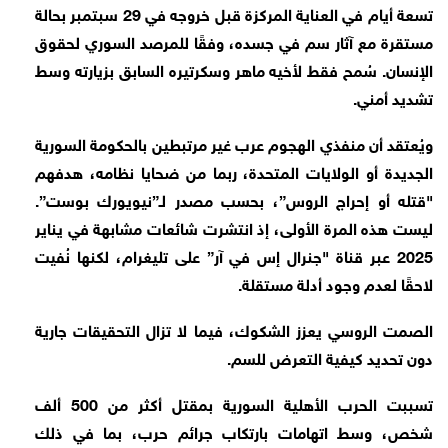
تسعة أيام في العناية المركزة قبل خروجه في 29 سبتمبر بحالة
مستقرة مع آثار سم في جسده، وفقًا للمرصد السوري لحقوق
الإنسان. سُمح فقط لأخيه ماهر وسكرتيره السابق بزيارته وسط
تشديد أمني.
ويُعتقد أن منفذي الهجوم عرب غير مرتبطين بالحكومة السورية
الجديدة أو الولايات المتحدة، ربما من ضحايا نظامه، هدفهم
"قتله أو إحراج الروس”، بحسب مصدر لـ”نيويورك بوست”.
ليست هذه المرة الأولى، إذ انتشرت شائعات مشابهة في يناير
2025 عبر قناة "جنرال إس في آر” على تليغرام، لكنها نُفيت
لاحقًا لعدم وجود أدلة مستقلة.
الصمت الروسي يعزز الشكوك، فيما لا تزال التحقيقات جارية
دون تحديد كيفية التعرض للسم.
تسببت الحرب الأهلية السورية بمقتل أكثر من 500 ألف
شخص، وسط اتهامات بارتكاب جرائم حرب، بما في ذلك