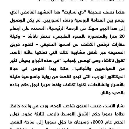
هكذا تصف صحيفة "دي تسايت” هذا المشهد الغامض الذي
يجمع بين الفخامة الروسية ودماء السوريين. لم يكن الوصول
إلى هذا البرج سهلاً. في الردهة الرئيسية، الممتدة على ارتفاع
20 مترا والمغمورة بالضوء الطبيعي، تنتظر ناتاشا – وكيلة
عقارات ترفض الكشف عن اسمها الحقيقي – لتقود فريق
الصحيفة عبر شقق مشابهة لتلك التي تملكها عائلة الأسد.
تقول ناتاشا، وهي تهمس بإعجاب: "في هذه الأبراج يعيش كثير
من السياسيين والأجانب”. هكذا يبدأ الغوص في حياة
الديكتاتور الهارب، التي تبدو كقصة من رواية جاسوسية مليئة
بالأسرار والشائعات، لكنها تكشف واقعا مريرا لرجل حكم بلاده
بالحديد والنار.
بشار الأسد، طبيب العيون شاحب الوجه، ورث من والده حافظ
نظاما دمويا حكم الشرق الأوسط بالرعب لثلاثة عقود. تولى
الحكم عام 2000، وسرعان ما حوّل سوريا إلى ساحة للقمع.