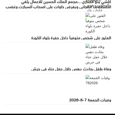
كلشي بدو مصاري ...مجمع الملك الحسين للاعمال يلغي
الاصطفاف المجاني ويفرض خاوات على اصحاب السيارت وغضب
واسع لقرار يطرد الاستثمار
العثور على شخص متوفياً داخل حفرة بلواء الكورة
وفاة طفل بحادث دهس خلال حفل حناء في جرش
وفيات الجمعة 7-8-2026