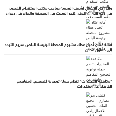
والد رجل الاعمال اشرف العيسة صاحب مكتب استقدام القيصر
في ذمة الله .... الدفن ظهر السبت في الرصيفة والعزاء في ديوان
صانور بحي الرشيد
أمانة عمّان تُحيل عطاء مشروع المحطة الرئيسة للباص سريع التردد
إلى مقاول محلي
"مكافحة المخدرات" تنظم حملة توعوية لتصحيح المفاهيم
الخاطئة عن المخدرات