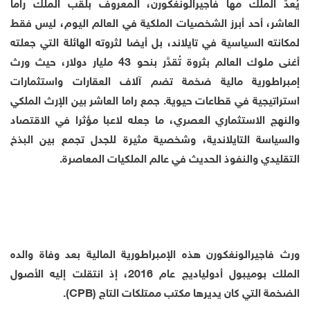
يُعدّ الملك مها فاجيرالونغكورن، المعروف بلقب الملك راما
العاشر، أحد أبرز الشخصيات الملكية في العالم اليوم، ليس فقط
لمكانته السياسية في تايلاند، بل أيضا لثروته الهائلة التي جعلته
أغنى ملوك العالم بثروة تُقدَّر بنحو 43 مليار دولار، حيث ورث
إمبراطورية مالية ضخمة تضم آلاف العقارات واستثمارات
استراتيجية في قطاعات حيوية. جمع راما العاشر بين الإرث الملكي
والنهج الاستثماري العصري، ما جعله لاعبا مؤثرا في الاقتصاد
والسياسة التايلاندية، وشخصية مثيرة للجدل تجمع بين البذخ
التقليدي والنفوذ الحديث في عالم الملكيات المعاصرة.
ورث فاجيرالونغكورن هذه الإمبراطورية المالية بعد وفاة والده
الملك بوميبول أدولياديج عام 2016، إذ انتقلت إليه الأصول
الضخمة التي كان يديرها مكتب ممتلكات التاج (CPB).