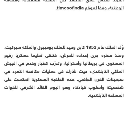
الوطنية، وفقا لموقع timesofindia.
وُلد الملك عام 1952 كابن وحيد للملك بوميبول والملكة سيركيت.
ومنذ صغره جرى إعداده للعرش، فتلقى تعليما عسكريا رفيع
المستوى في بريطانيا وأستراليا، وتدرّب كطيار وخدم في الجيش
الملكي التايلاندي، حيث شارك في عمليات مكافحة التمرد في
سبعينات القرن الماضي. هذه الخلفية العسكرية انعكست على
شخصيته وأسلوب قيادته، وهو اليوم القائد الشرفي للقوات
المسلحة التايلاندية.