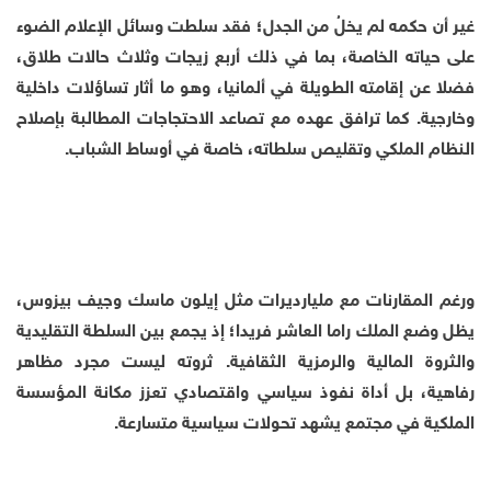
غير أن حكمه لم يخلُ من الجدل؛ فقد سلطت وسائل الإعلام الضوء
على حياته الخاصة، بما في ذلك أربع زيجات وثلاث حالات طلاق،
فضلا عن إقامته الطويلة في ألمانيا، وهو ما أثار تساؤلات داخلية
وخارجية. كما ترافق عهده مع تصاعد الاحتجاجات المطالبة بإصلاح
النظام الملكي وتقليص سلطاته، خاصة في أوساط الشباب.
ورغم المقارنات مع مليارديرات مثل إيلون ماسك وجيف بيزوس،
يظل وضع الملك راما العاشر فريدا؛ إذ يجمع بين السلطة التقليدية
والثروة المالية والرمزية الثقافية. ثروته ليست مجرد مظاهر
رفاهية، بل أداة نفوذ سياسي واقتصادي تعزز مكانة المؤسسة
الملكية في مجتمع يشهد تحولات سياسية متسارعة.