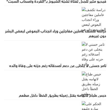
فيديو مثير للجدل لفتاة تشبّه الشيوخ بـ"القردة وأصحاب السبت"
دراسة تكشف عاملين مفاجئين وراء انجذاب البعوض لبعض البشر
دون غيرهم
تامر حسني لا يتخلى عن دعم أصدقائه رغم حزنه على وفاة والده
حبس طباخ لاتهامه بقتل زميله بطريق الخطأ داخل مطعم