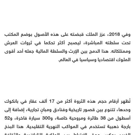
وفي 2018، عزز الملك قبضته على هذه الأصول بوضع المكتب
تحت سلطته المباشرة، ليصبح أكثر تحكما في ثروات العرش
وممتلكاته. هذا الدمج بين الإرث والسلطة المالية جعله أحد أقوى
الملوك اقتصاديا وسياسيا في العالم.
تُظهر أرقام حجم هذه الثروة أكثر من 17 ألف عقار في بانكوك
وحدها، تتنوع بين قصور تاريخية وفنادق ومبانٍ تجارية، إضافة إلى
أسطول من 38 طائرة ومروحية خاصة، و300 سيارة فاخرة، و52
بارجة ذهبية تستخدم في المواكب النهرية التقليدية. هذا البذخ
الفريد يعكس عمق الارتباط بين الملكية التايلاندية والثقافة