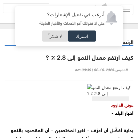
Toggl
أترغب في تفعيل الإشعارات؟
navig
حتى لا تفوتك آخر الأحداث والأخبار العاجلة
اشترك
لا شكراً
الرئيسية
مقالات مختارة
/
كيف ارتفع معدل النمو إلى 2.8 ٪ ؟
الخميس-2025-10-02 | 08:39 am
عوني الداوود
أخبار البلد -
بداية أفضّل أن أعرّف - لغير المختصين - أن المقصود بالنمو