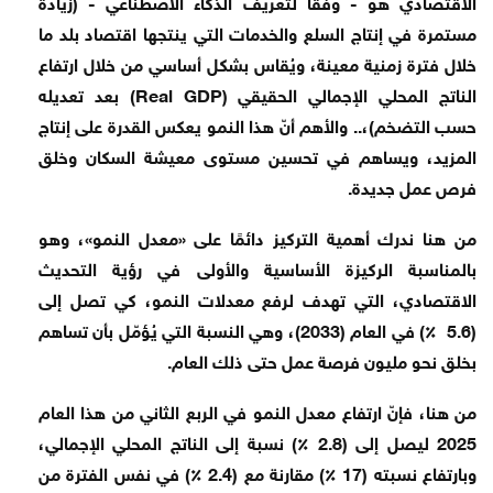
الاقتصادي هو - وفقًا لتعريف الذكاء الاصطناعي - (زيادة
مستمرة في إنتاج السلع والخدمات التي ينتجها اقتصاد بلد ما
خلال فترة زمنية معينة، ويُقاس بشكل أساسي من خلال ارتفاع
الناتج المحلي الإجمالي الحقيقي (Real GDP) بعد تعديله
حسب التضخم)،.. والأهم أنّ هذا النمو يعكس القدرة على إنتاج
المزيد، ويساهم في تحسين مستوى معيشة السكان وخلق
فرص عمل جديدة.
من هنا ندرك أهمية التركيز دائمًا على «معدل النمو»، وهو
بالمناسبة الركيزة الأساسية والأولى في رؤية التحديث
الاقتصادي، التي تهدف لرفع معدلات النمو، كي تصل إلى
(5.6 ٪) في العام (2033)، وهي النسبة التي يُؤمّل بأن تساهم
بخلق نحو مليون فرصة عمل حتى ذلك العام.
من هنا، فإنّ ارتفاع معدل النمو في الربع الثاني من هذا العام
2025 ليصل إلى (2.8 ٪) نسبة إلى الناتج المحلي الإجمالي،
وبارتفاع نسبته (17 ٪) مقارنة مع (2.4 ٪) في نفس الفترة من