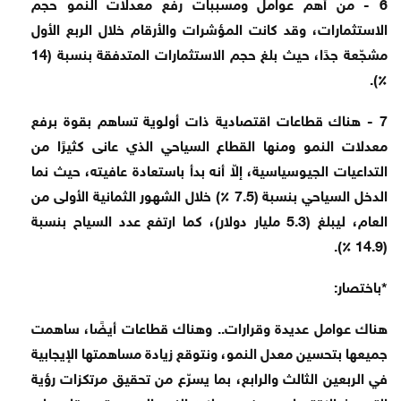
6 - من أهم عوامل ومسببات رفع معدلات النمو حجم
الاستثمارات، وقد كانت المؤشرات والأرقام خلال الربع الأول
مشجّعة جدًا، حيث بلغ حجم الاستثمارات المتدفقة بنسبة (14
٪).
7 - هناك قطاعات اقتصادية ذات أولوية تساهم بقوة برفع
معدلات النمو ومنها القطاع السياحي الذي عانى كثيرًا من
التداعيات الجيوسياسية، إلاّ أنه بدأ باستعادة عافيته، حيث نما
الدخل السياحي بنسبة (7.5 ٪) خلال الشهور الثمانية الأولى من
العام، ليبلغ (5.3 مليار دولار)، كما ارتفع عدد السياح بنسبة
(14.9 ٪).
*باختصار:
هناك عوامل عديدة وقرارات.. وهناك قطاعات أيضًا، ساهمت
جميعها بتحسين معدل النمو، ونتوقع زيادة مساهمتها الإيجابية
في الربعين الثالث والرابع، بما يسرّع من تحقيق مرتكزات رؤية