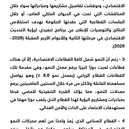
الاقتصادي، ونوقشت تفاصيل مشاريعها ومبادراتها سواء خلال
المناقشات التي تمت في الديوان الملكي العامر، أو خلال
الجلسات القطاعية التي عقدتها الحكومة بهدف استخلاص
النتائج والتوصيات للإعلان عن برنامج تنفيذي لرؤية التحديث
الاقتصادي في مرحلتها الثانية وللأعوام الأربع المقبلة (2026-
2029).
3 - رغم أنّ النمو شمل كافة القطاعات الاقتصادية، إلاّ أن هناك
قطاعات لعبت دورًا كبيرًا برفع معدل النمو، وفي مقدمة تلك
القطاعات القطاع الزراعي (بمعدل نمو 8.6 ٪) وهو يواصل
مساهمته الفاعلة ولأكثر من مرة خلال السنتين الماضيتين برفع
معدلات النمو، مما يؤكد القدرة التنفيذية للمضي قدمًا
بمبادرات ومشاريع الرؤية لهذا القطاع الذي يلعب دورًا مهمًا في
مستهدفات الاعتماد على الذات والأمن الغذائي.
4 - القطاع الصناعي الذي يُعدّ واحدًا من أهم محركات النمو
الاقتصادي في المملكة، ساهم - وكما هو دائمًا - برفع