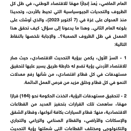
العام الماضي، يُعدّ إنجازًا مهمًا للاقتصاد الوطني، في ظل كل
الظروف والتحديات الجيوسياسية التي تحيط بالأردن، وتحديدًا
منذ العدوان على غزة في (7 أكتوبر 2023)، والذي أوشك على
بلوغه العام الثاني.. وهذا ما يدعونا إلى سؤال: كيف تحقق هذا
المعدل في ظل الظروف الصعبة؟.. والإجابة نلخصها بالنقاط
التالية:
1 - السرّ الأول، يكمن برؤية التحديث الاقتصادي، حيث صار
للاقتصاد الأردني رؤية تضع له خارطة طريق يسير عليها لتحقيق
مستهدفات في كل قطاع اقتصادي، من شأنها رفع معدلات
النمو في كل قطاع وخلق مزيد من فرص العمل الدائمة.
2 - لتحقيق مستهدفات الرؤية، اتخذت الحكومة نحو (164) قرارًا
مهمًا، ساهمت تلك القرارات بتحفيز العديد من القطاعات
الاقتصادية، منها: قطاع السيارات بكافة أنواعها، وقطاع الشقق
والإسكانات والأراضي، والقطاع الصناعي والزراعي والتجاري
والتكنولوجي ومختلف القطاعات التي شملتها رؤية التحديث