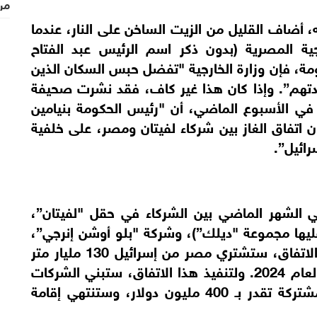
من
، أضاف القليل من الزيت الساخن على النار، عندما
ية المصرية (بدون ذكر اسم الرئيس عبد الفتاح
، فإن وزارة الخارجية "تفضل حبس السكان الذين
رادتهم”. وإذا كان هذا غير كاف، فقد نشرت صحيفة
ي الأسبوع الماضي، أن "رئيس الحكومة بنيامين
 اتفاق الغاز بين شركاء لفيتان ومصر، على خلفية
رائيل”.
ي الشهر الماضي بين الشركاء في حقل "لفيتان”،
ليها مجموعة "ديلك”)، وشركة "بلو أوشن إنرجي”،
التي تشتري الغاز لصالح مصر. حسب هذا الاتفاق، ستشتري مصر من إسرائيل 130 مليار متر
مكعب من الغاز بمبلغ 35 مليار دولار حتى العام 2024. ولتنفيذ هذا الاتفاق، ستبني الشركات
الإسرائيلية ومصر أنبوب ضخ آخر بتكلفة مشتركة تقدر بـ 400 مليون دولار، وستنتهي إقامة