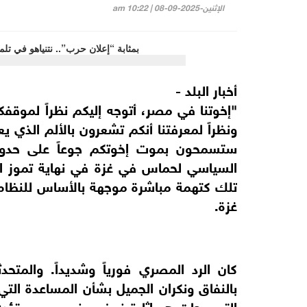
الإثنين-2025-09-08 | 10:22 am
أخبار البلد -
"إخوتنا في مصر، أتوجه إليكم نظراً لموقفك
ونظراً لمعرفتنا أنكم تشعرون بالألم الذي 
ستسمحون بموت إخوتكم جوعاً على حدودك
السياسي لحماس في غزة في نهاية تموز ا
تلك كتهمة مباشرة موجهة بالأساس للنظام
غزة.
كان الرد المصري فورياً وشديداً. والمت
بالنفاق ونكران الجميل بشأن المساعدة ال
التصريحات هو إثارة فوضى في مصر ستؤدي