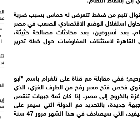
ال
ا أقوال تنبع من ضغط تتعرض له حماس بسبب ضربة
عدن
 تحاول استغلال الوضع الاقتصادي الصعب في مصر
م. بعد أسبوعين، بعد محادثات مصالحة حثيثة،
 القاهرة لاستئناف المفاوضات حول خطة تحرير
نت
بن
حيم؛ ففي مقابلة مع قناة على تلغرام باسم "أبو
نوي فحص فتح معبر رفح من الطرف الغزي، الذي
زة بالخروج إلى مصر. إذا كان ثمة جبهات تنقص
إير
جبهة جديدة، بالتحديد مع الدولة التي سيمر على
تس
اتفاقات إطار السلام معها، اتفاقات كامب ديفيد، التي سيصادف في هذا الشهر مرور 47 سنة