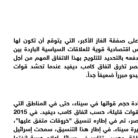
ى صفقة الغاز الأكبر، التي يتوقع أن تكون لها
اقتصادية قوية للعلاقات السياسية الباردة بين
عه بالتحديد للتلويح بهذا الاتفاق المهم من أجل
صر تخرق اتفاق كامب ديفيد عندما تحشد قوات
 مبرراً ضعيفاً جداً.
مصر بزيادة حجم قواتها في سيناء، حتى في المناطق التي
كان يجب أن تكون منزوعة السلاح أو فيها قوات قليلة، حسب اتفاق كامب ديفيد. في 2015
صر، تم في إطاره تنسيق "خروقات متفق عليها”،
رة سيناء. في إطار هذا التنسيق، سمحت إسرائيل
ة، وحسب تقارير في وسائل إعلام عربية (نفتها