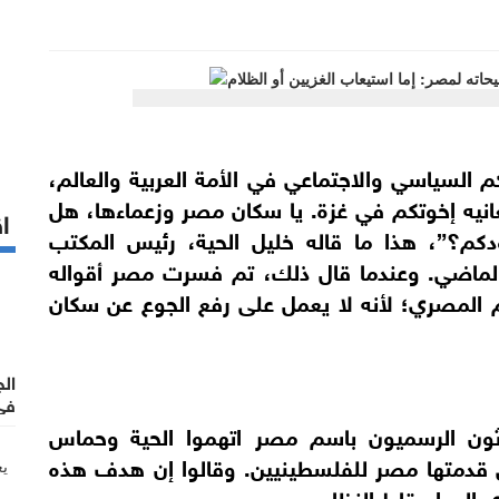
م السياسي والاجتماعي في الأمة العربية والعالم،
يعانيه إخوتكم في غزة. يا سكان مصر وزعماءها، هل
اق
م؟”، هذا ما قاله خليل الحية، رئيس المكتب
لماضي. وعندما قال ذلك، تم فسرت مصر أقواله
 المصري؛ لأنه لا يعمل على رفع الجوع عن سكان
ال
في
حدثون الرسميون باسم مصر اتهموا الحية وحماس
تي قدمتها مصر للفلسطينيين. وقالوا إن هدف هذه
 إلى إسقاط النظام.