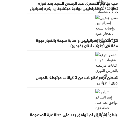
امب يهاجم المصري عبد الرحمن السيد بعد فوزه
تخابات الديمقراطيين بولاية ميتشيغان: يكره إسرائيل
ل جنديين إسرائيليين وإصابة سبعة بانفجار عبوة
سفة في جنوب لبنان (فيديو)
واشنطن ترفع عقوبات عن 3 كيانات مرتبطة بالحرس
وري الإيراني
ياهو: إسرائيل لم توافق بعد على خطة غزة المدعومة