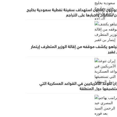
حوثيون يعلنون استهداف سفينة نفطية سعودية بخليج
 بصاروخ وإجبارها على التراجع
نياهو يكشف موقفه من إقالة الوزير المتطرف إيتمار
 غفير
ان تتوعد الأمريكيين في القواعد العسكرية التي
تضيفها دول المنطقة