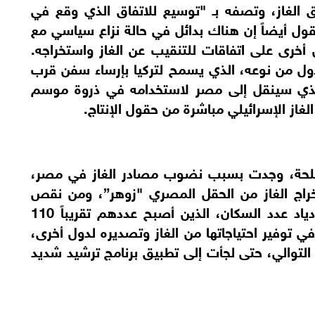
ق الغاز، وتصفه بـ "توسيع للاتفاق الذي وقع في
وتقول أيضاً إن هناك بدائل في حالة نزاع سياسي مع
أخرى على اتفاقات للتنقيب عن الغاز واستخراجه.
ول من نوعه، الذي يسمح لتركيا بإرساء سفن قرب
 الذي سينقل إلى مصر لاستخدامه في ذروة موسم
لغاز الإسرائيلي مباشرة من حقول الإنتاج.
ة ملحة، وجدت بسبب نضوب مصادر الغاز في مصر،
حجم استخراج الغاز من الحقل المصري "زوهر”، ومن نقص
مزمن لتزويد الطاقة الذي ينبع أيضاً من ازدياد عدد السكان، الذين أصبح عددهم تقريباً 110
يون نسمة. مصر، التي نجحت في 2019 في توفير احتياجاتها من الغاز وتصديره لدول أخرى،
توالي، حتى لجأت إلى تطبيق برنامج ترشيد شديد