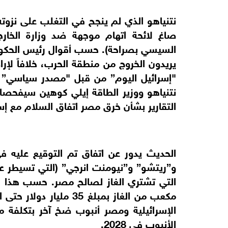
نتنياهو الذي لم ينجح في التغلب على نزوته
صاغ لائحة اتهام موجهة ضد وزارة الخارج
السيسي بصراحة). حسب أقوال رئيس الحكومة
يريدون الخروج من منطقة الحرب، خلافاً لإ
"إسرائيل اليوم” من قبل "مصدر سياسي” ف
نتنياهو ووزير الطاقة إيلي كوهين سيفحصان
التقارير بشأن خرق مصر اتفاق السلام مع إس
الحديث يدور عن اتفاق تم التوقيع عليه ف
و”ريتشو” و”نيومنت انرجي” (التي تسيطر ع
الأنبوب في 2028.