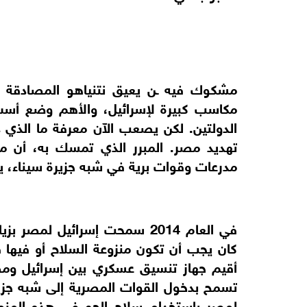
مشكوك فيه ـن يعيق نتنياهو المصادقة عل
مكاسب كبيرة لإسرائيل، والأهم وضع أسس 
الدولتين. لكن يصعب الآن معرفة ما الذي دف
تهديد مصر. المبرر الذي تمسك به، أن م
مدرعات وقوات برية في شبه جزيرة سيناء، يبدو
في العام 2014 سمحت إسرائيل ل
أقيم جهاز تنسيق عسكري بين إسرائيل وم
تسمح بدخول القوات المصرية إلى شبه جزي
لمصر باستخدام سلاح الجو في هذه المنطق