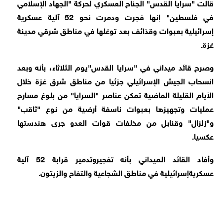
قالت "سرايا القدس" الجناح العسكري لحركة "الجهاد الإسلامي
في فلسطين" إنها فجرت ودمرت نحو 52 آلية عسكرية
إسرائيلية بعبوات وقذائف بعد توغلها في مناطق شرقي مدينة
غزة.
وصرح قائد ميداني في "سرايا القدس"يوم الثلاثاء، بأنه وبعد
انسحاب الجيش الإسرائيلي جزئيا من مناطق شرق غزة خلال
الأيام القليلة الماضية تمكن عناصر "السرايا" من بلوغ مسارح
عمليات وتجهيزها بعبوات ناسفة أرضية من نوع "ثاقب"
و"زلزال" وقنابل من مخلفات قوات العدو جرى هندستها
عكسيا.
وأفاد القائد الميداني بأنه تفجيروتدمير قرابة 52 آلية
عسكريةإسرائيلية في مناطق الشجاعية والتفاح والزيتون.