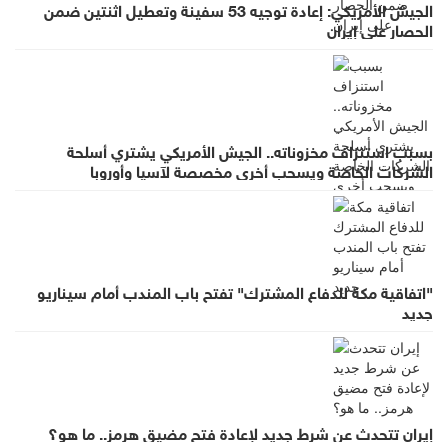
الجيش الأمريكي: إعادة توجيه 53 سفينة وتعطيل اثنتين ضمن
الحصار على إيران
بسبب استنزاف مخزوناته.. الجيش الأمريكي يشتري أسلحة
الشركات الخاصة ويسحب أخرى مخصصة لآسيا وأوروبا
"اتفاقية مكة للدفاع المشترك" تفتح باب المندب أمام سيناريو
جديد
إيران تتحدث عن شرط جديد لإعادة فتح مضيق هرمز.. ما هو؟